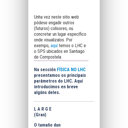
Unha vez neste sitio web
pódese engadir outros
(futuros) colisores, ou
concretar un lugar específico
onde visualizalos. Por
exempo,
aquí
temos o LHC e
o SPS ubicados en Santiago
de Compostela.
Na sección
FÍSICA NO LHC
presentamos os principais
parámetros do LHC. Aquí
introducimos en breve
algúns deles.
L A R G E
(Gran)
:
O tamaño dun