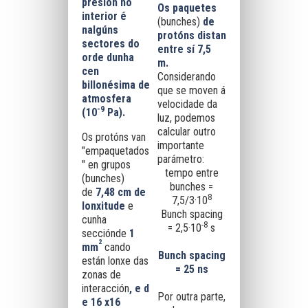
presión no
O
s paquetes
interior é
(bunches)
de
nalgúns
protóns distan
sectores do
entre sí 7,5
orde dunha
m.
cen
Co
nsiderando
billonésima de
que se moven á
atmosfera
velocidade da
-9
(
10
Pa)
.
luz, podemos
calcular outro
Os protóns van
importante
"empaquetados
parámetro:
" en grupos
tempo entre
(bunches)
bunches =
de
7,48 cm de
8
7,5/3·10
lonxitude
e
Bunch spacing
cunha
-8
= 2,5·10
s
secciónde
1
2
mm
cando
Bunch spacing
están lonxe das
= 25 ns
zonas de
interacción
, e
d
Por outra parte,
e
16 x16