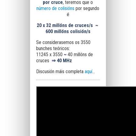
por cruce
, teremos que o
número de colisións
por segundo
é
20 x
32 millóns de cruces/s
~
600 millóns colisión/s
Se considerasemos os 3550
bunches teóricos:
11245
x
3550
~
40 millóns de
cruces
⇒
40 MHz
Discusión máis completa
aquí
...