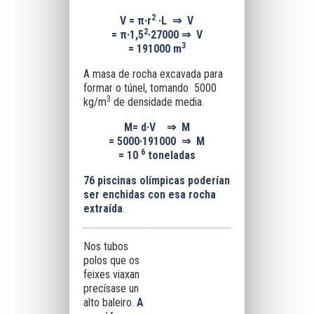
2
V =
π·
r
·L
⇒
V
2
=
π·1,5
·27000
⇒
V
3
=
191000
m
A masa de rocha excavada para
formar o túnel, tomando 5000
3
kg/m
de densidade media.
M
=
d·V
⇒
M
=
5000·191000
⇒
M
6
=
10
toneladas
76 piscinas olímpicas poderían
ser enchidas con esa rocha
extraída
.
Nos tubos
polos que os
feixes viaxan
precísase un
alto baleiro.
A