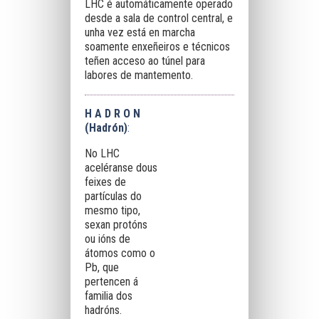
LHC é automáticamente operado
desde a sala de control central, e
unha vez está en marcha
soamente enxeñeiros e técnicos
teñen acceso ao túnel para
labores de mantemento.
H A D R O N
(Hadrón)
:
No LHC
aceléranse dous
feixes de
partículas do
mesmo tipo,
sexan protóns
ou ións de
átomos como o
Pb, que
pertencen á
familia dos
hadróns.