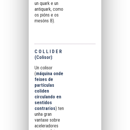
un quark e un
antiquark, como
os pións e os
mesóns B).
C O L L I D E R
(Colisor)
:
Un colisor
(
máquina onde
feixes de
partículas
coliden
circulando en
sentidos
contrarios
) ten
unha gran
vantaxe sobre
aceleradores