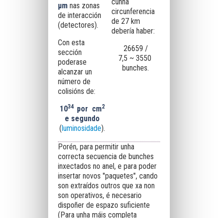
cunha
μm
nas zonas
circunferencia
de interacción
de 27 km
(detectores).
debería haber:
Con esta
26659 /
sección
7,5 ~ 3550
poderase
bunches.
alcanzar un
número de
colisións de:
34
2
10
por
cm
e segundo
(
luminosidade
).
Porén, para permitir unha
correcta secuencia de bunches
inxectados no anel, e para poder
insertar novos "paquetes", cando
son extraídos outros que xa non
son operativos, é necesario
dispoñer de espazo suficiente
(Para unha máis completa