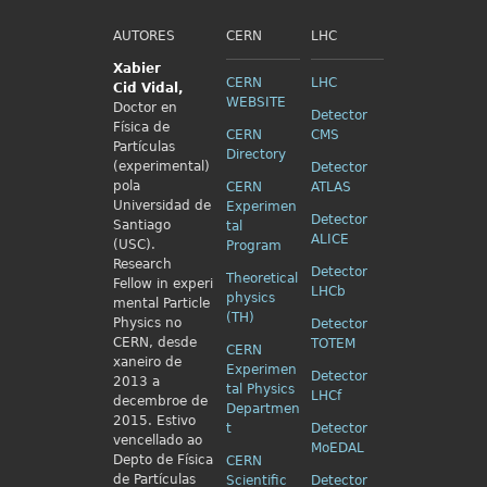
AUTORES
CERN
LHC
Xabier
CERN
LHC
Cid
Vidal,
WEBSITE
Doctor en
Detector
Física de
CERN
CMS
Partículas
Directory
(experimental)
Detector
pola
CERN
ATLAS
Universidad de
Experimen
Detector
Santiago
tal
ALICE
(USC).
Program
Research
Detector
Theoretical
Fellow in
experi
LHCb
physics
mental Particle
(TH)
Physics no
Detector
CERN, desde
TOTEM
CERN
xaneiro de
Experimen
Detector
2013 a
tal Physics
LHCf
decembroe de
Departmen
2015. Estivo
t
Detector
vencellado ao
MoEDAL
Depto de Física
CERN
de Partículas
Scientific
Detector