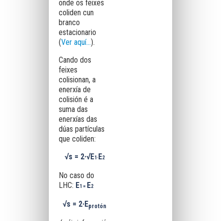
onde os feixes
coliden cun
branco
estacionario
(
Ver aquí...
).
Cando dos
feixes
colisionan, a
enerxía de
colisión é a
suma das
enerxías das
dúas partículas
que coliden:
√s
= 2·
√E
E
1·
2
No caso do
LHC:
E
E
1 =
2
√s
= 2·
E
protón