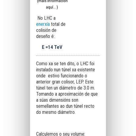
(máis información
aquí...
)
No LHC a
enerxía
total de
colisión de
deseño é:
E =14 TeV
Como xa se ten dito, o LHC foi
instalado nun túnel xa existente
onde estivo funcionando o
anterior gran colisor, LEP. Este
túnel ten un diámetro de 3.0 m.
Tomando a aproximación de que
a súas dimensións son
semellantes ao dun túnel recto
do mesmo diámetro.
Calculemos o seu volume: