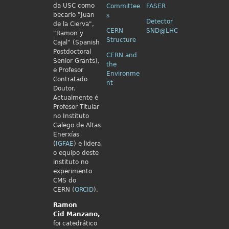
da USC como
Committee
FASER
becario "Juan
s
Detector
de la Cierva",
CERN
SND@LHC
"Ramon y
Structure
Cajal" (Spanish
Postdoctoral
CERN and
Senior Grants),
the
e Profesor
Environme
Contratado
nt
Doutor.
Actualmente é
Profesor Titular
no Instituto
Galego de Altas
Enerxías
(
IGFAE
) e lidera
o equipo deste
instituto no
experimento
CMS do
CERN (
ORCID
).
Ramon
Cid
Manzano,
foi catedrático