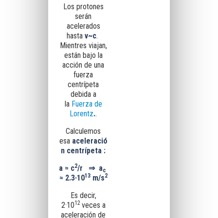
Los protones
serán
acelerados
hasta
v~c
.
Mientres viajan,
están bajo la
acción de una
fuerza
centrípeta
debida
a
la
Fuerza de
Lorentz
.
.
Calculemos
esa
aceleració
n centrípeta
:
2
a
≈
c
/r
⇒
a
c
13
2
≈
2.3·10
m/s
Es decir,
12
2·10
veces a
aceleración de