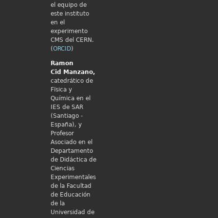
el equipo de
este instituto
en el
experimento
CMS del CERN.
(
ORCID
)
Ramon
Cid
Manzano,
catedrático de
Fïsica y
Química en el
IES de SAR
(Santiago -
España), y
Profesor
Asociado en el
Departamento
de Didáctica de
Ciencias
Experimentales
de la Facultad
de Educación
de la
Universidad de