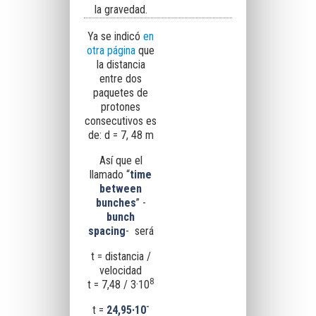
la gravedad.
Ya se indicó
en
otra página
que
la distancia
entre dos
paquetes de
protones
consecutivos es
de: d = 7, 48 m
Así que el
llamado “
time
between
bunches
” -
bunch
spacing
- será
t = distancia /
velocidad
8
t = 7,48 / 3·10
-
t =
24,95·10