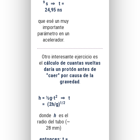
9
s
⇒
t =
24,95 ns
que esé un muy
importante
parámetro en un
acelerador.
Otro interesante ejercicio es
el
cálculo de cuantas vueltas
daría un protón antes de
"caer" por causa de la
gravedad
.
2
h = ½g·t
⇒
t
1/2
= (2h/g)
donde
h
es el
radio del tubo (~
28 mm)
entonces: t =