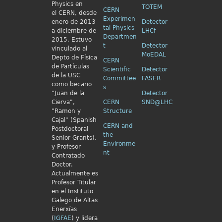
Physics en
TOTEM
CERN
el
CERN, desde
Experimen
enero de 2013
Detector
tal Physics
a diciembre de
LHCf
Departmen
2015. Estuvo
t
Detector
vinculado al
MoEDAL
Depto de Física
CERN
de Partículas
Scientific
Detector
de la USC
Committee
FASER
como becario
s
"Juan de la
Detector
Cierva",
CERN
SND@LHC
"Ramon y
Structure
Cajal" (Spanish
CERN and
Postdoctoral
the
Senior Grants),
Environme
y Profesor
nt
Contratado
Doctor.
Actualmente es
Profesor Titular
en el Instituto
Galego de Altas
Enerxías
(
IGFAE
) y lidera