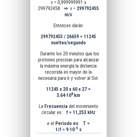
v = 0,999999991 x
299792458
⇒
v =
299792455
m/s
Entonces darán:
299792455 / 26659 = 11245
vueltas/segundo
Durante los 20 minutos que los
protones precisan para alcanzar
la máxima energía la distancia
recorrida es mayor de la
necesaria para ir y volver al Sol.
11245 x 20 x 60 x 27 =
8
3.64
·10
km
La
Frecuencia
del movimiento
circular es:
f = 11,253 kHz
e el
Periodo es
:
T =
-5
1/f
≈
9·10
s