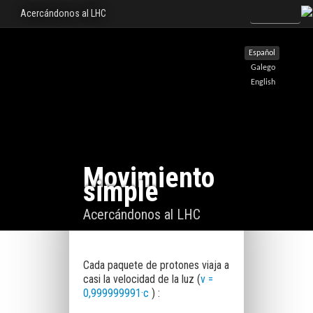
Acercándonos al LHC
Español
Galego
English
Movimiento
simple
Acercándonos al LHC
Cada paquete de protones viaja a
casi la velocidad de la luz (
v =
0,999999991·c
) :