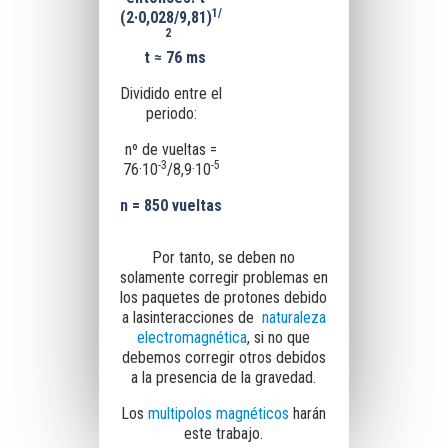
1/
(2·0,028/9,81)
2
t ≈ 76 ms
Dividido entre el
periodo:
nº de vueltas =
-3
-5
76·10
/8,9·10
n = 850 vueltas
Por tanto, se deben no
solamente corregir problemas en
los paquetes de protones debido
a las
interacciones de
naturaleza
electromagnética
, si no que
debemos corregir otros debidos
a la presencia de la gravedad.
Los
multipolos
magnéticos
harán
este trabajo.