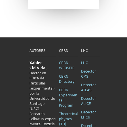
AUTORES
CERN
LHC
Xabier
CERN
LHC
Cid
Vidal,
WEBSITE
Detector
Doctor en
CERN
CMS
Física de
Directory
Partículas
Detector
(experimental)
CERN
ATLAS
por la
Experimen
Universidad de
Detector
tal
Santiago
ALICE
Program
(USC).
Detector
Research
Theoretical
LHCb
Fellow in
experi
physics
mental Particle
(TH)
Detector