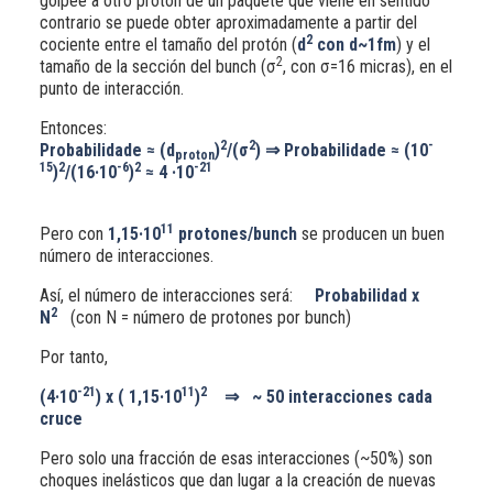
golpee a otro protón de un paquete que viene en sentido
contrario se puede obter aproximadamente a partir del
2
cociente entre el tamaño del protón (
d
con d~1fm
) y el
2
tamaño de la sección del bunch (
σ
, con
σ
=16 micras), en el
punto de interacción.
Entonces:
2
2
-
Probabilidade ≈
(d
)
/(σ
)
⇒
Probabilidade ≈
(10
proton
15
2
-6
2
-21
)
/(16·10
)
≈ 4 ·10
11
Pero con
1,15·10
protones/bunch
se producen un buen
número de interacciones.
Así, el número de interacciones será:
Probabilidad x
2
N
(con N = número de protones por bunch)
Por tanto,
-21
11
2
(4·10
) x ( 1,15·10
)
⇒
~ 50 interacciones cada
cruce
Pero solo una fracción de esas interacciones (~50%) son
choques inelásticos que dan lugar a la creación de nuevas