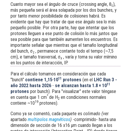
Cuanto mayor sea el ángulo de cruce (crossing angle, θ
),
c
más pequeña será el área solapada por los dos bunches, y
por tanto menor posibilidade de colisiones habrá. Es
evidente que hay que tratar de que ese ángulo sea lo más
pequeño posible. Por otra parte, hay que intentar que los
protones lleguen a ese punto de colisión lo más juntos que
sea posible para que también aumenten los encuentros. Es
importante señalar que mientras que el tamaño longitudinal
del bunch, σ
, permanece contante todo el tempo (~7,5
z
cm), e tamaño trasversal, σ
, varía y toma su valor mímino
x
en los puntos de interacción, IP.
Para el cálculo tomamos en consideración que cada
11
"bunch"
contiene 1,15·10
protones
(en el
LHC Run 3 -
11
año 2022 hasta 2026
-
se alcanzan hasta 1.8 × 10
protones
por bunch). Para "visualizar" este valor téngase
3
en cuenta que 1 cm
de H
en condiciones normales
2
19
contiene ~10
protones).
Como ya se comentó, cada paquete es
colimado (
ver
apartado
multipolos magnéticos
)
-comprimido- hasta una
dimensión de sección de
16 x16 μm
cuando llegan a los