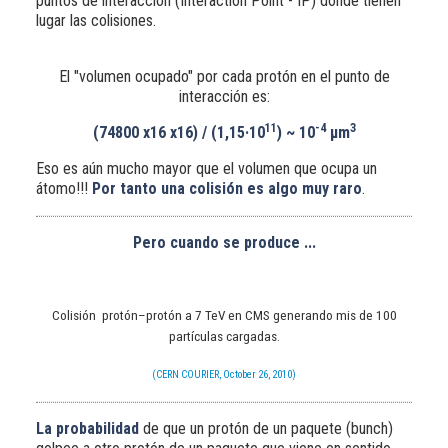
puntos de interacción (
Interaction Point - IP
) donde tienen
lugar las colisiones.
El "volumen ocupado" por cada protón en el punto de
interacción es:
11
-4
3
(74800 x16 x16) / (1,15·10
) ~ 10
μm
Eso es aún
mucho mayor que el volumen que ocupa un
átomo!!!
Por tanto una colisión es algo muy raro
.
Pero cuando se produce ...
Colisión protón–protón a 7 TeV en CMS generando mis de 100
partículas cargadas.
(CERN COURIER, October 26, 2010)
La probabilidad
de que un protón de un paquete (bunch)