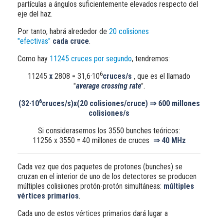
partículas a ángulos suficientemente elevados respecto del
eje del haz.
Por tanto, habrá alrededor de
20 colisiones
"efectivas"
cada cruce
.
Como hay
11245 cruces por segundo
, tendremos:
6
11245
x
2808 =
31,6·10
cruces/s
, que es el llamado
"
average crossing rate
".
6
(32·10
cruces/s)x(20 colisiones/cruce)
⇒
600 millones
colisiones/s
Si considerasemos los 3550 bunches teóricos:
11256
x
3550 = 40 millones de cruces
⇒
40 MHz
Cada vez que dos paquetes de protones (bunches) se
cruzan en el interior de uno de los detectores se producen
múltiples colisiiones protón-protón simultáneas:
múltiples
vértices primarios
.
Cada uno de estos vértices primarios dará lugar a