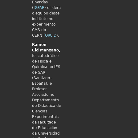
Enerxías
(
IGFAE
) e lidera
o equipo deste
instituto no
experimento
CMS do
CERN (
ORCID
).
Ramon
Cid
Manzano,
foi catedrático
de Fïsica e
Química no IES
de SAR
(Santiago -
España), e
Profesor
Asociado no
Departamento
de Didáctica de
Ciencias
Experimentais
da Facultade
de Educación
da Universidad