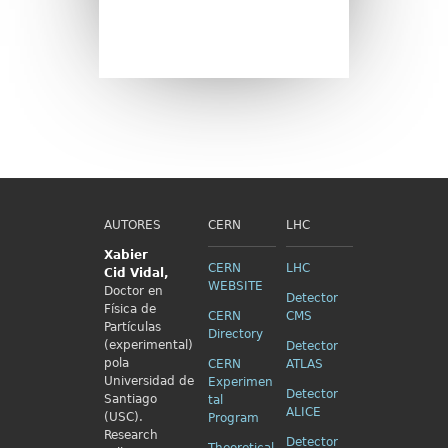
AUTORES
CERN
LHC
Xabier
CERN
LHC
Cid
Vidal,
WEBSITE
Doctor en
Detector
Física de
CERN
CMS
Partículas
Directory
(experimental)
Detector
pola
CERN
ATLAS
Universidad de
Experimen
Detector
Santiago
tal
ALICE
(USC).
Program
Research
Detector