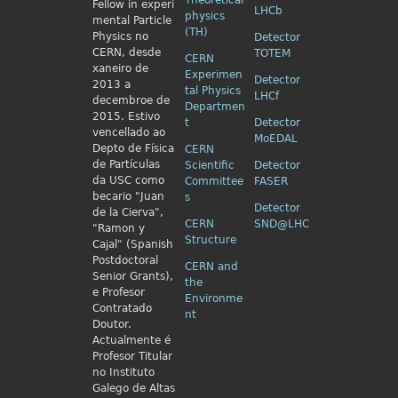
Theoretical
Fellow in
experi
LHCb
physics
mental Particle
(TH)
Physics no
Detector
CERN, desde
TOTEM
CERN
xaneiro de
Experimen
Detector
2013 a
tal Physics
LHCf
decembroe de
Departmen
2015. Estivo
t
Detector
vencellado ao
MoEDAL
Depto de Física
CERN
de Partículas
Scientific
Detector
da USC como
Committee
FASER
becario "Juan
s
Detector
de la Cierva",
CERN
SND@LHC
"Ramon y
Structure
Cajal" (Spanish
Postdoctoral
CERN and
Senior Grants),
the
e Profesor
Environme
Contratado
nt
Doutor.
Actualmente é
Profesor Titular
no Instituto
Galego de Altas