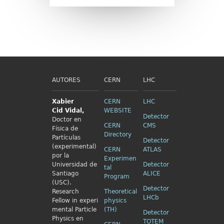
AUTORES
CERN
LHC
Xabier
CERN
LHC
Cid
Vidal,
WEBSITE
Detector
Doctor en
CERN
CMS
Física de
Directory
Partículas
Detector
(experimental)
CERN
ATLAS
por la
Experimen
Universidad de
Detector
tal
Santiago
ALICE
Program
(USC).
Detector
Research
Theoretical
LHCb
Fellow in
experi
physics
mental Particle
(TH)
Detector
Physics en
TOTEM