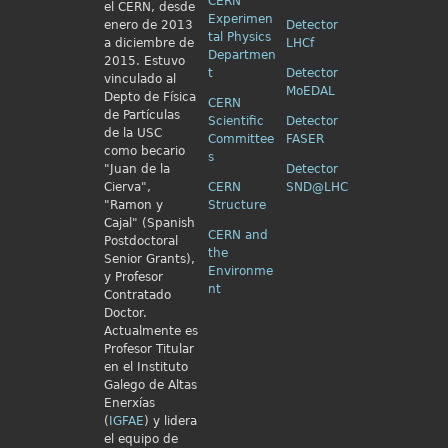
CERN
el
CERN, desde
Experimen
enero de 2013
Detector
tal Physics
a diciembre de
LHCf
Departmen
2015. Estuvo
t
Detector
vinculado al
MoEDAL
Depto de Física
CERN
de Partículas
Scientific
Detector
de la USC
Committee
FASER
como becario
s
"Juan de la
Detector
Cierva",
CERN
SND@LHC
"Ramon y
Structure
Cajal" (Spanish
CERN and
Postdoctoral
the
Senior Grants),
Environme
y Profesor
nt
Contratado
Doctor.
Actualmente es
Profesor Titular
en el Instituto
Galego de Altas
Enerxías
(
IGFAE
) y lidera
el equipo de