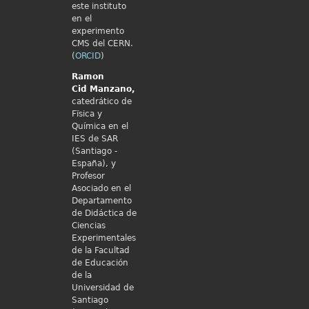
este instituto
en el
experimento
CMS del CERN.
(
ORCID
)
Ramon
Cid
Manzano,
catedrático de
Fïsica y
Química en el
IES de SAR
(Santiago -
España), y
Profesor
Asociado en el
Departamento
de Didáctica de
Ciencias
Experimentales
de la Facultad
de Educación
de la
Universidad de
Santiago