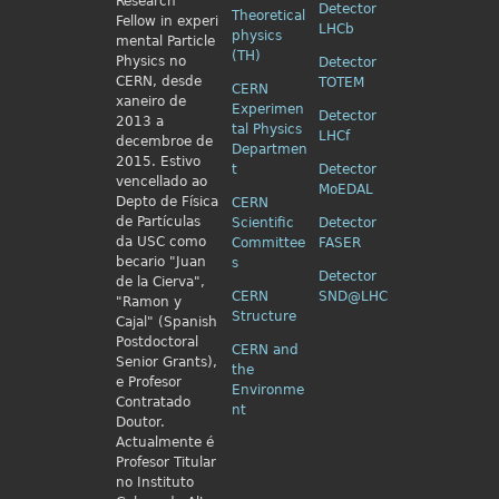
Research
Detector
Theoretical
Fellow in
experi
LHCb
physics
mental Particle
(TH)
Physics no
Detector
CERN, desde
TOTEM
CERN
xaneiro de
Experimen
Detector
2013 a
tal Physics
LHCf
decembroe de
Departmen
2015. Estivo
t
Detector
vencellado ao
MoEDAL
Depto de Física
CERN
de Partículas
Scientific
Detector
da USC como
Committee
FASER
becario "Juan
s
Detector
de la Cierva",
CERN
SND@LHC
"Ramon y
Structure
Cajal" (Spanish
Postdoctoral
CERN and
Senior Grants),
the
e Profesor
Environme
Contratado
nt
Doutor.
Actualmente é
Profesor Titular
no Instituto