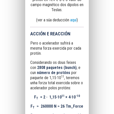
campo magnético dos dipolos en
Teslas.
(ver a súa deducción
aquí
)
ACCIÓN E REACCIÓN
Pero o acelerador sufrirá a
mesma forza exercida por cada
protón.
Considerando os dous feixes
con
2808 paquetes (bunch)
, e
cun
número de protón
s
por
1
1
paquete de
1,15·10
, teremos
unha forza total exercida sobre o
acelerador polos protóns:
11
-10
F
= 2 · 1,15·10
× 4·10
T
F
≈
260000 N ≈ 26 Tm_Force
T