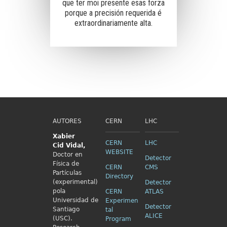
que ter moi presente esas forza
porque a precisión requerida é
extraordinariamente alta.
AUTORES
CERN
LHC
Xabier
CERN
LHC
Cid
Vidal,
WEBSITE
Doctor en
Detector
Física de
CERN
CMS
Partículas
Directory
(experimental)
Detector
pola
CERN
ATLAS
Universidad de
Experimen
Detector
Santiago
tal
ALICE
(USC).
Program