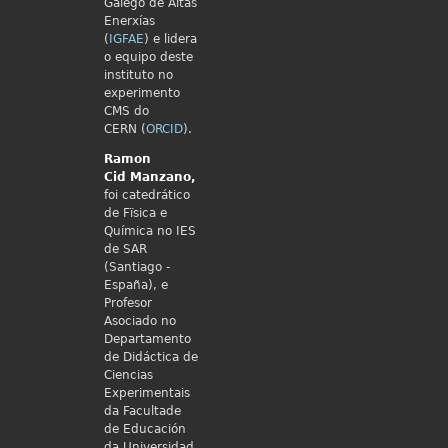
Galego de Altas
Enerxías
(
IGFAE
) e lidera
o equipo deste
instituto no
experimento
CMS do
CERN (
ORCID
).
Ramon
Cid
Manzano,
foi catedrático
de Fïsica e
Química no IES
de SAR
(Santiago -
España), e
Profesor
Asociado no
Departamento
de Didáctica de
Ciencias
Experimentais
da Facultade
de Educación
da Universidad