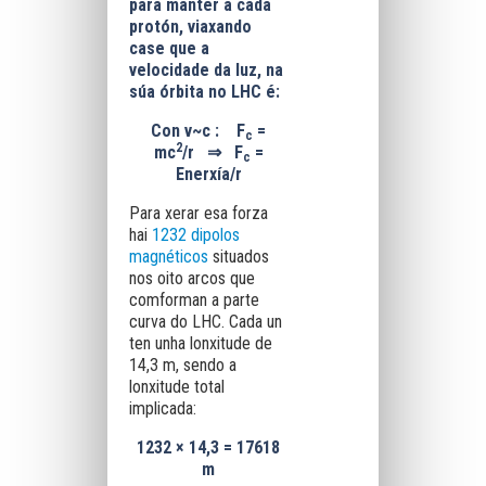
para manter a cada
protón, viaxando
case que a
velocidade da luz, na
súa órbita no LHC é:
Con v~c :
F
=
c
2
mc
/r
⇒
F
=
c
Enerxía/r
Para xerar esa forza
hai
1232 dipolos
magnéticos
situados
nos oito arcos que
comforman a parte
curva do LHC. Cada un
ten unha lonxitude de
14,3 m, sendo a
lonxitude total
implicada:
1232 × 14,3 = 17618
m