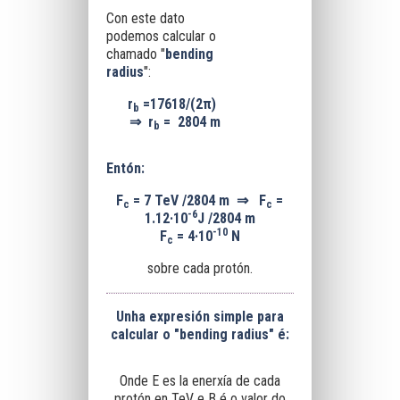
Con este dato
podemos calcular o
chamado "
bending
radius
":
r
=17618/(2π)
b
⇒
r
=
2804 m
b
Entón:
F
= 7 TeV /2804 m
⇒
F
=
c
c
-6
1.12·10
J /2804 m
-10
F
= 4·10
N
c
sobre cada protón.
Unha expresión simple para
calcular o "bending radius" é:
Onde E es la enerxía de cada
protón en TeV e B é o valor do