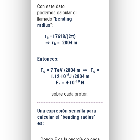
Con este dato
podemos calcular el
llamado "
bending
radius
":
r
=17618/(2π)
b
⇒
r
=
2804 m
b
Entonces:
F
= 7 TeV /2804 m
⇒
F
=
c
c
-6
1.12·10
J /2804 m
-10
F
= 4·10
N
c
sobre cada protón.
Una expresión sencilla para
calcular el "bending radius"
es:
Donde E es la energía de cada