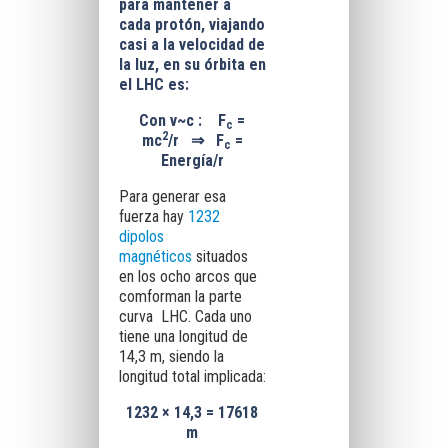
para mantener a
cada protón, viajando
casi a la velocidad de
la luz, en su órbita en
el LHC es:
Con v~c :
F
=
c
2
mc
/r
⇒
F
=
c
Energía/r
Para generar esa
fuerza hay
1232
dipolos
magnéticos
situados
en los ocho arcos que
comforman la parte
curva LHC. Cada uno
tiene una longitud de
14,3 m, siendo la
longitud total implicada:
1232 × 14,3 = 17618
m