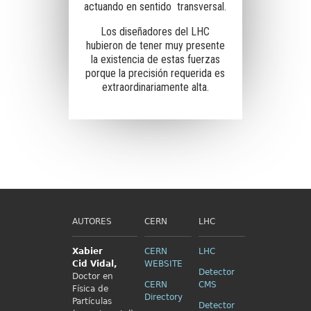
actuando en sentido transversal.
Los diseñadores del LHC
hubieron de tener muy presente
la existencia de estas fuerzas
porque la precisión requerida es
extraordinariamente alta.
AUTORES
CERN
LHC
Xabier
CERN
LHC
Cid
Vidal,
WEBSITE
Detector
Doctor en
CERN
CMS
Física de
Directory
Partículas
Detector