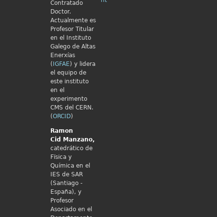
nt
Contratado
Doctor.
Actualmente es
Profesor Titular
en el Instituto
Galego de Altas
Enerxías
(
IGFAE
) y lidera
el equipo de
este instituto
en el
experimento
CMS del CERN.
(
ORCID
)
Ramon
Cid
Manzano,
catedrático de
Fïsica y
Química en el
IES de SAR
(Santiago -
España), y
Profesor
Asociado en el