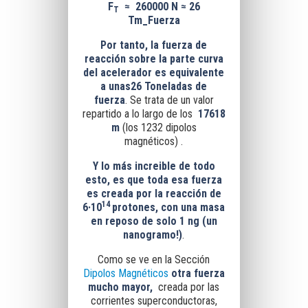
F
≈
260000 N ≈ 26
T
Tm_Fuerza
Por tanto, la fuerza de
reacción sobre la parte curva
del acelerador es equivalente
a unas
26 Toneladas de
fuerza
.
Se trata de un valor
repartido a lo largo de los
17618
m
(los 1232 dipolos
magnéticos) .
Y lo más increible de todo
esto, es que toda esa fuerza
es creada por la reacción de
14
6·10
protones, con una masa
en reposo de solo
1 ng (un
nanogramo!)
.
Como se ve en la Sección
Dipolos Magnéticos
otra fuerza
mucho mayor,
creada por las
corrientes superconductoras,