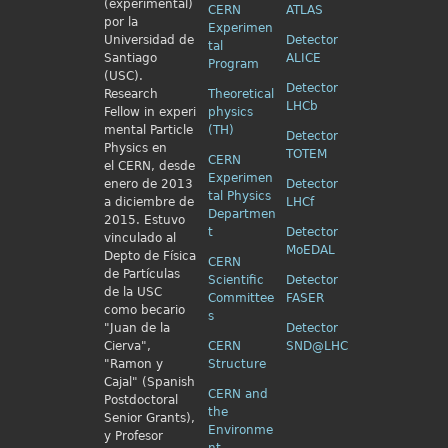
(experimental)
CERN
ATLAS
por la
Experimen
Universidad de
Detector
tal
Santiago
ALICE
Program
(USC).
Detector
Research
Theoretical
LHCb
Fellow in
experi
physics
mental Particle
(TH)
Detector
Physics en
TOTEM
CERN
el
CERN, desde
Experimen
enero de 2013
Detector
tal Physics
a diciembre de
LHCf
Departmen
2015. Estuvo
t
Detector
vinculado al
MoEDAL
Depto de Física
CERN
de Partículas
Scientific
Detector
de la USC
Committee
FASER
como becario
s
"Juan de la
Detector
Cierva",
CERN
SND@LHC
"Ramon y
Structure
Cajal" (Spanish
CERN and
Postdoctoral
the
Senior Grants),
Environme
y Profesor