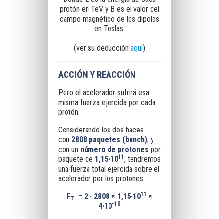
protón en TeV y B es el valor del
campo magnético de los dipolos
en Teslas.
(ver su deducción
aquí
)
ACCIÓN Y REACCIÓN
Pero el acelerador sufrirá esa
misma fuerza ejercida por cada
protón.
Considerando los dos haces
con
2808 paquetes (bunch)
, y
con un
número de protones
por
1
1
paquete de
1,15·10
, tendremos
una fuerza total ejercida sobre el
acelerador por los protones:
11
F
= 2 · 2808 × 1,15·10
×
T
-10
4·10