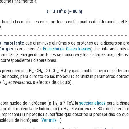
legamos finalmente a:
5
ζ = 3·10
s (~ 80 h)
do sólo las colisiones entre protones en los puntos de interacción, el B
s.
o importante
que disminuye el número de protones es la dispersión pr
tón-gas
(ver la sección
Ecuación de Gases Ideales
). Las interacciones 
en ellas la energía do protones se conserva y los sistemas magnéticos 
 correspondientes dispersiones.
s presentes son H
, CH
, CO, CO
, H
O y gases nobles, pero considerar
2
4
2
2
(de hecho, para el resto de las moléculas se utilizan parámetros correc
us
H
equivalentes
, a efectos de cálculo).
2
protón-núcleo de hidrógeno (p-H
) a 7 TeV, la
sección eficaz
para la dispe
1
ra protón-molécula de hidrógeno (p-H
) el valor es σ ~ 80 mb (la sección
2
 representa la hipotética superficie que describe la probabilidad de qu
molécula de hidrógeno.
Ver más ...
).