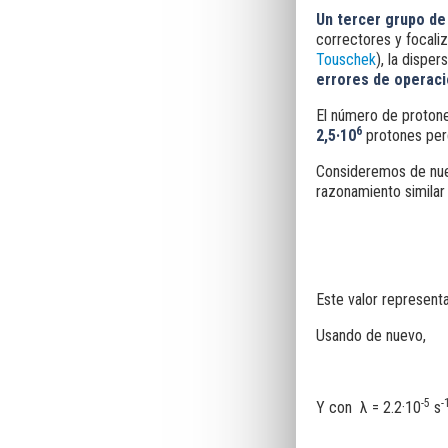
Un tercer grupo d
correctores y focaliz
Touschek
), la dispe
errores de
operaci
El número de proton
6
2,5·10
protones per
Consideremos de nue
razonamiento similar 
Este valor represent
Usando de nuevo,
-5
-
Y con λ = 2.2·10
s