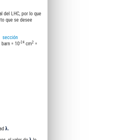
l del LHC, por lo que
eto que se desee
sección
-24
2
1 barn = 10
cm
=
dad
λ.
es, el valor de
λ
lo