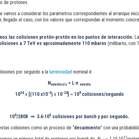
o de protones.
 vamos a considerar los parámetros correspondientes al arranque inicia
ar, llegado el caso, con los valores que correspondan al momento concr
os las colisiones protón-protón en los puntos de interacción.
La
olisiones
a 7 TeV es aproximadamente
110 mbarns
(milibarns, con 
olisiones por segundo a la
luminosidad
nominal é:
N
= L·σ
eventos/s
evento
34
-3
-24
9
10
x
[(110 x10
)
x
10
] ~ 10
colisiones/segundo
9
5
10
/2808
⇒
3.6
·10
colisiones
por bunch y por segundo.
estas colisiones como un proceso de “
decaimiento
” con una probabili
11
nemos un número total de protones por bunch de N
~ 1.15·10
proton