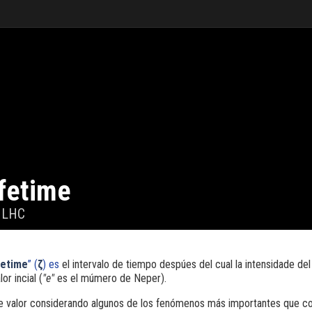
fetime
l LHC
fetime
” (
ζ
) es
el intervalo de tiempo despúes del cual la intensidade del
or incial (
"e"
es el múmero de Neper).
 valor considerando algunos de los fenómenos más importantes que con