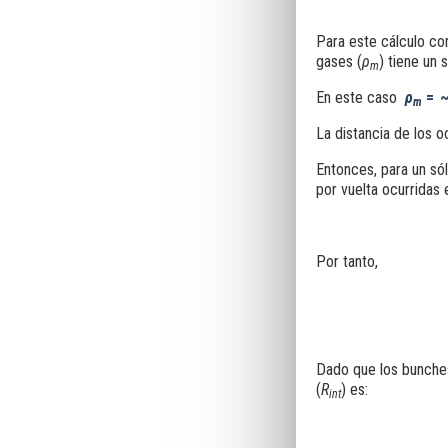
Para este cálculo co
gases (
ρ
) tiene un 
m
En este caso
ρ
=
m
La distancia de los
Entonces, para un só
por vuelta ocurridas
Por tanto,
Dado que los bunche
(
R
) es:
int