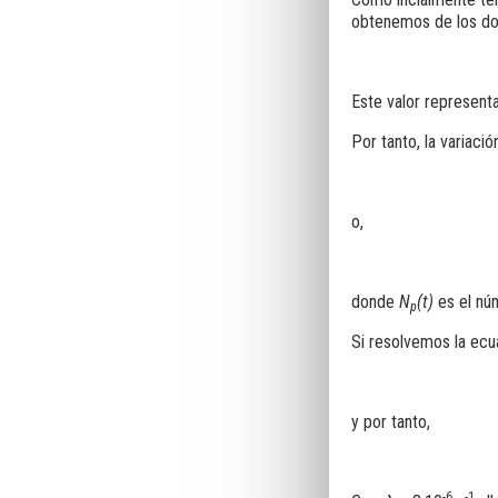
obtenemos de los dos
Este valor representa
Por tanto, la variaci
o,
donde
N
(t)
es el nú
p
Si resolvemos la ec
y por tanto,
-6
-1