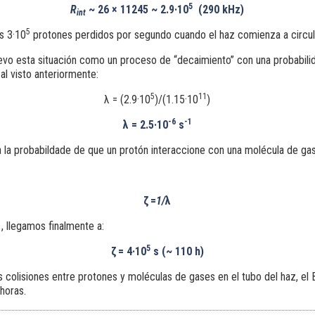
5
R
~ 26 × 11245 ~ 2.9·10
(290 kHz)
int
5
s 3·10
protones perdidos por segundo cuando el haz comienza a circul
vo esta situación como un proceso de “decaimiento” con una probabili
al visto anteriormente:
5
11
λ = (2.9·10
)/(1.15·10
)
-6
-1
λ = 2.5·10
s
a la probabildade de que un protón interaccione con una molécula de ga
ζ
=
1/
λ
1
, llegamos finalmente a:
5
ζ
= 4·10
s (~ 110 h)
s colisiones entre protones y moléculas de gases en el tubo del haz, el
horas.