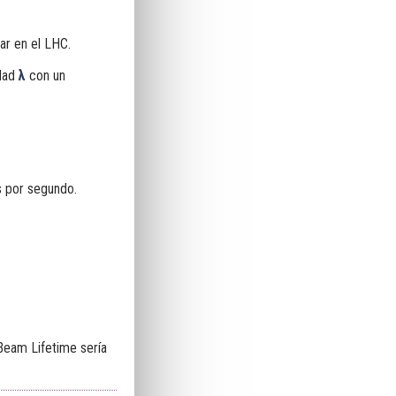
ar en el LHC.
dad
λ
con un
s por segundo.
 Beam Lifetime sería