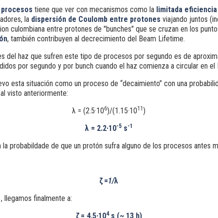
e procesos
tiene que ver con mecanismos como la
limitada eficiencia
adores, la
dispersión de
Coulomb entre protones
viajando juntos (i
rsion culombiana entre protones de "bunches" que se cruzan en los punto
ón
, también contribuyen al decrecimiento del Beam Lifetime.
es del haz que sufren este tipo de procesos por segundo es de aprox
didos por segundo y por bunch cuando el haz comienza a circular en el 
vo esta situación como un proceso de “decaimiento” con una probabili
al visto anteriormente:
6
11
λ = (2.5·10
)/(1.15·10
)
-5
-1
λ = 2.2·10
s
a la probabildade de que un protón sufra alguno de los procesos antes 
ζ
=
1/
λ
1
, llegamos finalmente a:
4
ζ
= 4,5·10
s (~ 13 h)