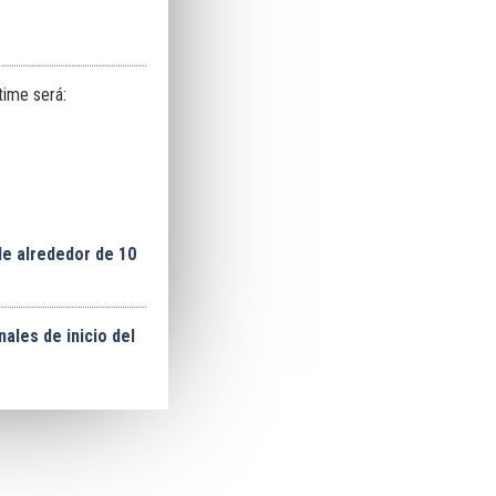
time será:
de alrededor de 10
ales de inicio del