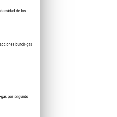
 densidad de los
racciones bunch-gas
h-gas por segundo