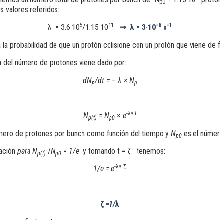
p0
 valores referidos:
5
11
-6
-1
λ =
3.6·10
/1.15·10
⇒
λ = 3·10
s
 la probabilidad de que un protón colisione con un protón que viene de 
ón del número de protones viene dado por:
dN
/dt = –
λ
× N
p
p
-
λ
× t
N
= N
×
e
p(t)
p0
mero de protones por bunch como función del tiempo y
N
es el número
p0
uación
para N
/
N
=
1/e
y tomando t = ζ tenemos:
p
(t)
p0
-
λ
×
ζ
1/e =
e
ζ
=
1/
λ