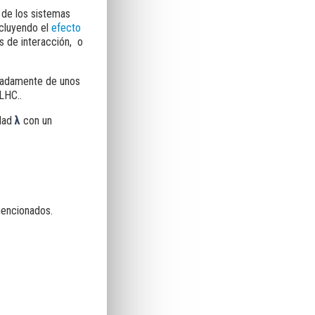
de los sistemas
ncluyendo el
efecto
s de interacción, o
imadamente de unos
LHC..
dad
λ
con un
mencionados.