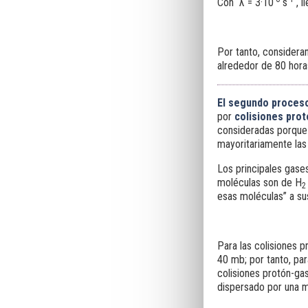
Con λ = 3·10
s
, l
Por tanto, consideran
alrededor de 80 hora
El segundo proces
por
colisiones
pro
consideradas porque 
mayoritariamente las
Los principales gase
moléculas son de H
2
esas moléculas” a s
Para las colisiones 
40 mb; por tanto, pa
colisiones protón-gas
dispersado por una 