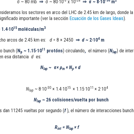
-3
-28
-30
2
σ ~ 80 mb
⇒
σ ~ 80·10
x
10
⇒ σ ~ 8·10
m
nsideramos los sectores en arco del LHC de 2.45 km de largo, donde la
significado importante
(ver la sección
Ecuación de los
Gases Ideais
).
15
3
~
1.
4·10
moléculas/m
4
 ocho arcos de 2.45 km es:
d
= 8
×
2450
⇒
d
~ 2·10
m
11
lo bunch (
N
~ 1.15·10
protóns
) circulando
,
el número (
N
) de inte
p
lap
 en esa distancia
d
es:
N
~
σ
×
ρ
×
N
× d
lap
m
p
-30
15
11
4
N
~ 8·10
× 1.4·10
× 1.15·10
× 2·10
lap
N
~ 26 colisiones/vuelta por bunch
lap
s dan 11245 vueltas por segundo (
f
), el número de interacciones bunc
R
=
N
× f
int
lap