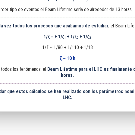
rcer tipo de eventos el Beam Lifetime sería de alrededor de 13 horas.
la vez todos los procesos que acabamos de estudiar
, el Beam Life
1/ζ =
+ 1/ζ
+ 1/ζ
+ 1/ζ
1
2
3
1/ζ ~ 1/80 + 1/110 + 1/13
ζ ~ 10 h
 todos los fenómenos, el
Beam Lifetime para el LHC es finalmente 
horas.
ar que estos cálculos se han realizado con los parámetros nomin
LHC.