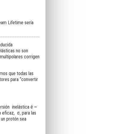
eam Lifetime sería
oducida
elásticas no son
multipolares corrigen
emos que todas las
tores para “convertir
rsión inelástica é ~
 eficaz, σ, para las
e un protón sea