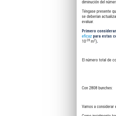
diminución del númer
Téngase presente que
se deberían actualiz
evaluar.
Primero consideram
eficaz
para estas c
-28
2
10
m
)
.
El número total de c
Con 2808 bunches:
Vamos a considerar 
Como incialmente te