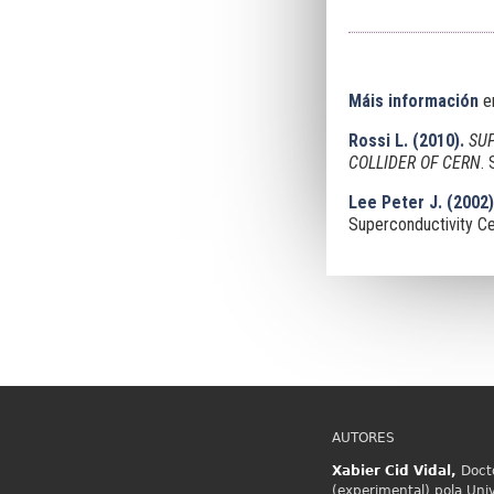
Máis información
e
Rossi L. (2010).
SUP
COLLIDER OF CERN
.
Lee Peter J. (2002)
Superconductivity Ce
AUTORES
Xabier Cid
Vidal,
Docto
(experimental) pola Uni