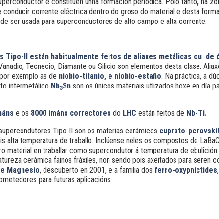
superconductor e constitúen unha formación periódica.
Polo tanto
,
na zo
conducir corrente eléctrica dentro do groso do material e desta forma
e ser usada para superconductores de alto campo e alta corrente.
 Tipo-II están habitualmente feitos de aliaxes metálicas ou de
Vanadio, Tecnecio, Diamante ou Silicio son elementos desta clase. Alia
por exemplo as de
niobio-titanio, e niobio-estaño
. Na práctica, a dúc
to intermetálico
Nb
Sn
son os únicos materiais utlizados hoxe en día p
3
máns
e os
8000 imáns correctores
do
LHC
están feitos de
Nb-Ti.
supercondutores Tipo-II son os materias cerámicos
cuprato-perovski
s alta temperatura de traballo. Inclúense neles os compostos de LaBa
 material en traballar como supercondutor á temperatura de ebulición d
atureza cerámica fainos fráxiles, non sendo pois axeitados para seren co
de Magnesio
, descuberto en 2001, e a familia dos
ferro-oxypnictides
ometedores para futuras aplicacións.