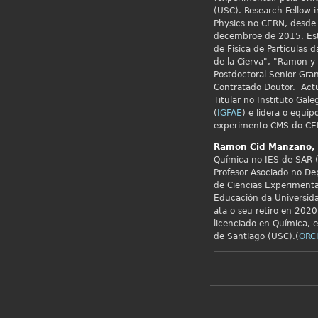
(USC). Research Fellow i
Physics no
CERN, desde 
decembroe de 2015. Est
de Física de Partículas
de la Cierva", "Ramon y 
Postdoctoral Senior Gran
Contratado Doutor. Act
Titular no Instituto Gale
(
IGFAE
) e lidera o equip
experimento CMS do CE
Ramon Cid
Manzano,
Química no IES de SAR (
Profesor Asociado no De
de Ciencias Experimenta
Educación da Universid
ata o seu retiro en 2020.
licenciado en Química, 
de Santiago (USC).(
ORC