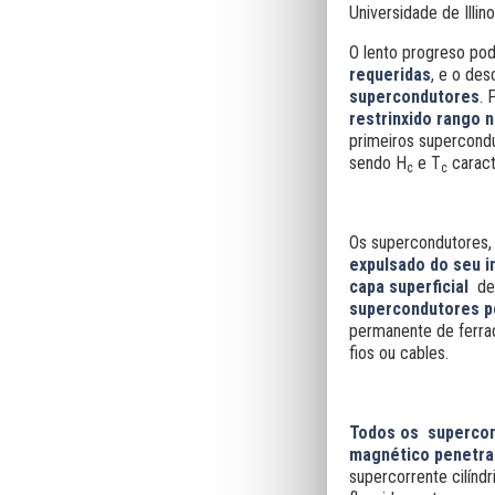
Universidade de Illin
O lento progreso pode
requeridas
, e o d
supercondutores
. 
restrinxido rango 
primeiros supercond
sendo H
e T
caract
c
c
Os supercondutores
expulsado do seu i
capa superficial
de
supercondutores p
permanente de ferrad
fios ou cables.
Todos os supercon
magnético penetra n
supercorrente cilínd