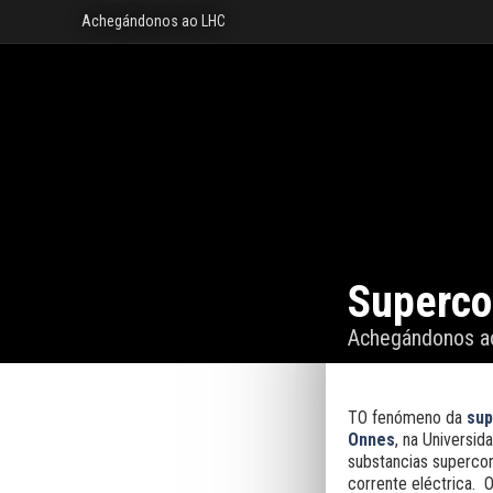
Achegándonos ao LHC
Superco
Achegándonos a
TO fenómeno da
sup
Onnes
, na Universid
substancias supercon
corrente eléctrica.