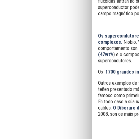
fluxoides entran no 
superconductor pode 
campo magnético pod
Os supercondutores
complexos.
Niobio, 
comportamento son 
(47wt%
) e o compos
supercondutores.
Os
1700 grandes i
Outros exemplos de 
teñen presentado mái
famoso como primeiro
En todo caso a súa n
cables.
O Diboruro 
2008, son os máis pr