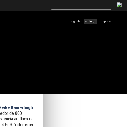
English
Galego
Español
H
eike Kamerlingh
rredor de 800
stencia ao fluxo da
54 G. B. Yntema na