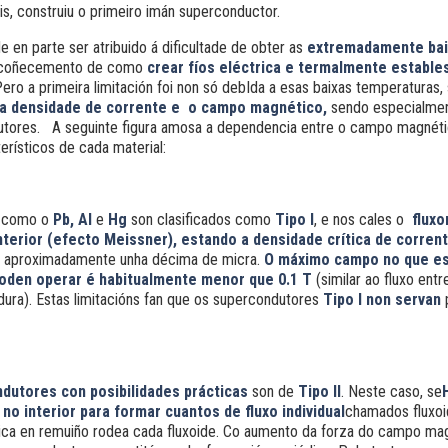
ois, construiu o primeiro imán superconductor.
 en parte ser atribuido á dificultade de obter as
extremadamente bai
escoñecemento de como
crear fíos eléctrica e termalmente estable
Pero a primeira limitación foi non só debIda a esas baixas temperatura
na densidade de corrente e o campo magnético,
sendo especialmen
utores. A seguinte figura amosa a dependencia entre o campo magnéti
erísticos de cada material:
, como o
Pb,
Al
e
Hg
son clasificados como
Tipo I
, e nos cales o
fluxo
nterior (efecto Meissner), estando a densidade
crítica
de corrent
 aproximadamente unha décima de micra.
O máximo campo no que e
oden operar é habitualmente menor que 0.1 T
(similar ao fluxo ent
ura). Estas limitacións fan que os supercondutores
Tipo I non servan
p
dutores con posibilidades prácticas
son de
Tipo II
. Neste caso, se
o interior para formar cuantos de fluxo individual
chamados fluxoi
rica en remuiño rodea cada fluxoide. Co aumento da forza do campo mag