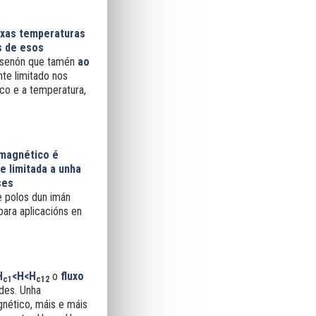
xas temperaturas
s de esos
s, senón que tamén
ao
te limitado nos
co e a temperatura,
magnético é
e limitada a unha
ses
re polos dun imán
ara aplicacións en
H
<
H<
H
o
fluxo
c1
c12
des. Unha
nético, máis e máis