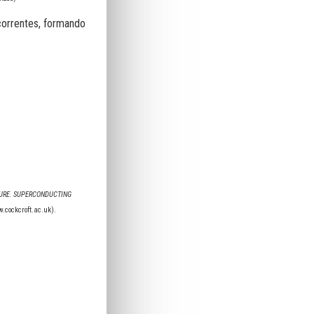
correntes, formando
URE. SUPERCONDUCTING
.cockcroft.ac.uk
).