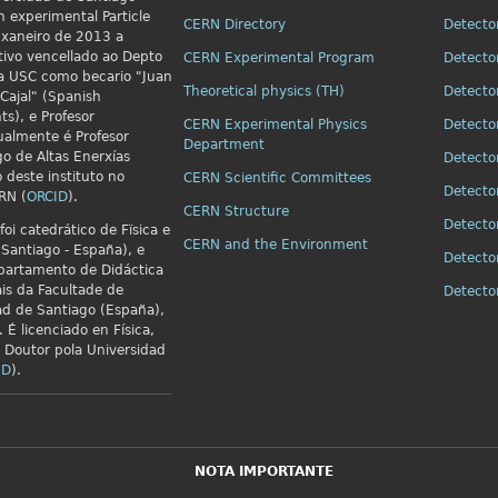
n
experimental Particle
CERN Directory
Detecto
xaneiro de 2013 a
ivo vencellado ao Depto
CERN Experimental Program
Detecto
 da USC como becario "Juan
Theoretical physics (TH)
Detecto
Cajal" (Spanish
ts), e Profesor
CERN Experimental Physics
Detecto
ualmente é Profesor
Department
go de Altas Enerxías
Detecto
o deste instituto no
CERN Scientific Committees
Detecto
RN (
ORCID
).
CERN Structure
Detecto
foi catedrático de Fïsica e
CERN and the Environment
Santiago - España), e
Detecto
partamento de Didáctica
is da Facultade de
Detect
ad de Santiago (España),
 É licenciado en Física,
e Doutor pola Universidad
ID
).
NOTA IMPORTANTE