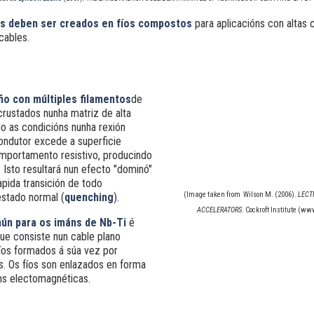
s deben ser creados en fíos compostos
para aplicacións con altas 
cables.
o con múltiples filamentos
de
crustados nunha matriz de alta
o as condicións nunha rexión
ondutor excede a superficie
mportamento resistivo, producindo
 Isto resultará nun efecto "dominó"
apida transición de todo
(Image taken from Wilson M. (2006).
LECT
stado normal (
quenching
).
ACCELERATORS.
Cockroft Institute (
www
ún para os imáns de Nb-Ti
é
que consiste nun cable plano
íos formados á súa vez por
s. Os fíos son enlazados en forma
ns electomagnéticas.