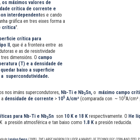
,
os máximos valores de
dade crítica de corrente e
on interdependent
es e cando
nha gráfica en tres eixes forma a
 crítica
".
perficie
crítica para
ipo II
, que é a fronteira entre as
utoras e as de resistividade
tres dimensións. O
campo
peratura (T) e a densidade de
quedar baixo a superficie
r a supercondutividade.
dos nos imáns supercondutores,
Nb-Ti e Nb
Sn,
o
máximo campo crít
3
5
3
e a
densidade de corrente
>
10
A/cm²
(comparada con ~ 10
A/cm² 
íticas para Nb-Ti e Nb
Sn
son
10 K e 18 K
respectivamente. O
He
lí
3
 K a presión atmosférica e tan baixo como
1.8 K
a presión reducida.
ado de
Lyndon
Evans
(2009).
THE LARGE HADRON COLLIDER: A MARVEL OF TECHNOLOGY.
CERN AND EPFL P