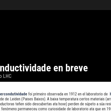
nductividade en breve
o LHC
ercondutividade
foi primeiro observada en 1912 en el laboratorio de
ade de Leiden (Paises Baixos). A baixa temperatura certos materiais (a
ductoras teñen sido descubertas ata hoxe) perden de súpeto a súa resi
 O fenómeno permaneceu como curiosidade de laboratorio ata que en 19