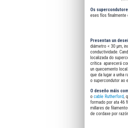
Os supercondutore
eses fíos finalmente 
Presentan un deseñ
diámetro < 30 μm, in
conductividade. Cand
localizada do superc
crítica aparecerá co
un quecemento local.
que da lugar a unha r
o supercondutor ao e
O deseño máis com
o
cable Rutherford
, 
formado por ata 46 f
millares de filamento
de cordaxe por razó