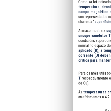
Como xa foi indicado
temperatura, densi
campo magnético s
son representados nu
chamada "
superficie
A imaxe mostra a
su
un
supercondutor
T
condicións supercond
normal no espazo de 
aplicado (B), a tem
corrente (J) deben 
crítica para mante
Para os máis utiliza
T
respectivamente 
de Cu).
As
temperaturas
cr
arrefriamentos a 4.2
(Tom