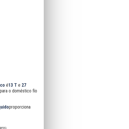
ico
é
13 T
e
27
para o doméstico fío
quido
proporciona
RESS)