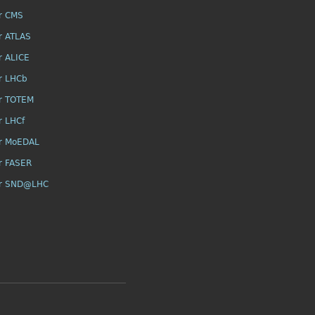
r CMS
r ATLAS
r ALICE
r LHCb
r TOTEM
r LHCf
r MoEDAL
r FASER
or SND@LHC