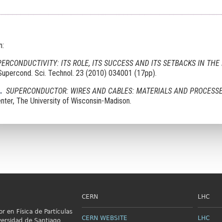
n:
ERCONDUCTIVITY: ITS ROLE, ITS SUCCESS AND ITS SETBACKS IN TH
 Supercond. Sci. Technol. 23 (2010) 034001 (17pp).
.
SUPERCONDUCTOR: WIRES AND CABLES: MATERIALS AND PROCESS
nter, The University of Wisconsin-Madison.
CERN
LHC
r en Física de Partículas
CERN WEBSITE
LHC
versidad de Santiago