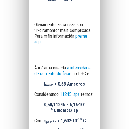
beam
torus
Obviamente, as cousas son
"lixeiramente" máis complicada.
Para máis información
prema
aquí
.
Á máxima enerxía
a intensidade
de corrente do feixe
no LHC é:
I
= 0,58 Amperes
beam
Considerando
11245 laps
temos:
-
0,58/11245 = 5,16
·10
5
Culombs/lap
-19
Con
q
=
1,602·
10
C
protón