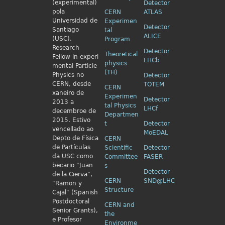
(experimental)
Detector
pola
CERN
ATLAS
Universidad de
Experimen
Detector
Santiago
tal
ALICE
(USC).
Program
Research
Detector
Theoretical
Fellow in
experi
LHCb
physics
mental Particle
(TH)
Physics no
Detector
CERN, desde
TOTEM
CERN
xaneiro de
Experimen
Detector
2013 a
tal Physics
LHCf
decembroe de
Departmen
2015. Estivo
t
Detector
vencellado ao
MoEDAL
Depto de Física
CERN
de Partículas
Scientific
Detector
da USC como
Committee
FASER
becario "Juan
s
Detector
de la Cierva",
CERN
SND@LHC
"Ramon y
Structure
Cajal" (Spanish
Postdoctoral
CERN and
Senior Grants),
the
e Profesor
Environme