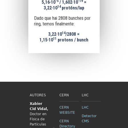
-5
-19
5,16
·10
/
1,602·
10
=
14
3,22
·
10
protóns/lap
Dado que hai 2808 bunches por
ring, temos finalmente:
14
3,22
·
10
/2808 =
11
1
,15·10
protons / bunch
AUTORES
CERN
LHC
Xabier
CERN
LHC
Cid
Vidal,
WEBSITE
Doctor en
Detector
Física de
CERN
CMS
Partículas
Directory