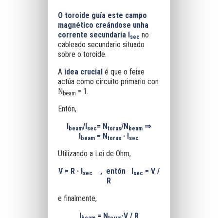
O toroide guía este campo
magnético creándose unha
corrente secundaria
I
no
sec
cableado secundario situado
sobre o toroide.
A
idea
crucial
é que o feixe
actúa como circuito primario con
N
= 1.
beam
Entón,
I
/I
= N
/N
⇒
beam
sec
torus
beam
I
= N
· I
beam
torus
sec
Utilizando a Lei de Ohm,
V = R · I
, entón I
= V /
sec
sec
R
e finalmente,
I
= N
·V / R