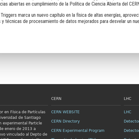
cias abiertas en cumplimiento de la Política de Ciencia Abierta del CER
Triggers marca un nuevo capítulo en la física de altas energías, aprov
s y técnicas de procesamiento de datos mejorados para desvelar un nu
CERN
LHC
r en Física de Partículas
CERN WEBSITE
LHC
niversidad de Santiago
CERN Directory
Detecto
n
experimental Particle
e enero de 2013 a
CERN Experimental Program
Detecto
vo vinculado al Depto de