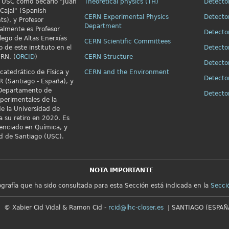
la USC como becario "Juan
Theoretical physics (TH)
Detecto
Cajal" (Spanish
CERN Experimental Physics
Detecto
ts), y Profesor
Department
almente es Profesor
Detecto
alego de Altas Enerxías
CERN Scientific Committees
o de este instituto en el
Detecto
RN. (
ORCID
)
CERN Structure
Detecto
catedrático de Fïsica y
CERN and the Environment
Detecto
R (Santiago - España), y
 Departamento de
Detect
xperimentales de la
e la Universidad de
a su retiro en 2020. Es
cenciado en Química, y
ad de Santiago (USC).
NOTA IMPORTANTE
iografía que ha sido consultada para esta Sección está indicada en la
Secci
© Xabier Cid Vidal & Ramon Cid -
rcid@lhc-closer.es
| SANTIAGO (ESPAÑA