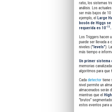
ratio, los sistemas 
análisis. Los actuale
ser más bajos de 10 
ejemplo, el
Large Ha
bosón de Higgs se 
−11
requerida es 10
.
Los Triggers hacen u
puede ser llevada a c
niveles (
"levels"
). L
más tiempo e inform
Un primer sistema 
memorias canalizadas
algoritmos para que 
Cada
detector
tiene 
nivel permite un alm
almacenados serán dir
mientras que el
High 
"brutos" segmentados
estos eventos para 