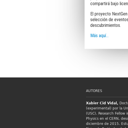
compartirá bajo licen
El proyecto NextGen 
selección de evento
descubrimientos.
Más aquí...
AUTORES
Xabier Cid
Vidal,
Docto
(experimental) por la U
(USC). Research Fellow i
Physics en el
CERN, desd
diciembre de 2015. Estu