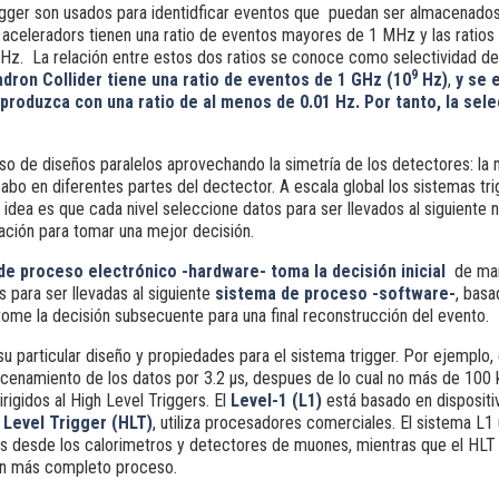
trigger son usados para identidficar eventos que puedan ser almacenados
s aceleradors tienen una ratio de eventos mayores de 1 MHz y las ratios
Hz. La relación entre estos dos ratios se conoce como selectividad del
9
dron Collider tiene una ratio de eventos de 1 GHz
(10
Hz)
,
y se 
produzca con una ratio de al menos de 0.01 Hz. Por tanto, la sele
so de diseños paralelos aprovechando la simetría de los detectores: la
abo en diferentes partes del dectector. A escala global los sistemas tri
a idea es que cada nivel seleccione datos para ser llevados al siguiente n
ación para tomar una mejor decisión.
de proceso electrónico -hardware- toma la decisión inicial
de ma
 para ser llevadas al siguiente
sistema de proceso -software-
, basa
tome la decisión subsecuente para una final reconstrucción del evento.
su particular diseño y propiedades para el sistema trigger. Por ejemplo,
acenamiento de los datos por 3.2 μs, despues de lo cual no más de 100
igidos al High Level Triggers. El
Level-1 (L1)
está basado en dispositi
Level Trigger (HLT)
, utiliza procesadores comerciales. El sistema L1 
 desde los calorimetros y detectores de muones, mientras que el HLT 
un más completo proceso.