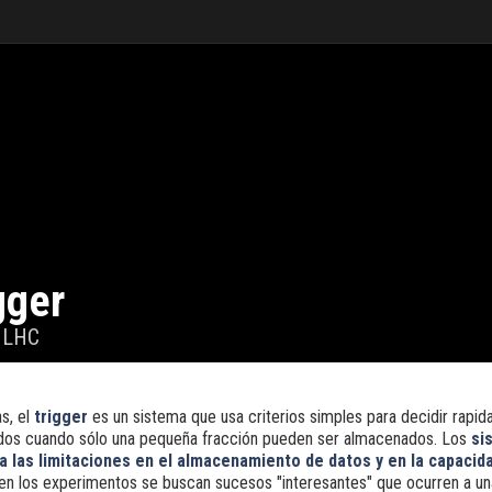
gger
l LHC
as, el
trigger
es un sistema que usa criterios simples para decidir rapi
dos cuando sólo una pequeña fracción pueden ser almacenados. Los
si
 las limitaciones en el almacenamiento de datos y en la capacida
n los experimentos se buscan sucesos "interesantes" que ocurren a un