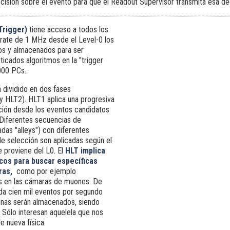
cisión sobre el evento para que el Readout Supervisor transmita esa dec
 Trigger)
tiene acceso a todos los
 rate de 1 MHz desde el Level-0 los
dos y almacenados para ser
icados algoritmos en la "trigger
000 PCs.
 dividido en dos fases
 HLT2). HLT1 aplica una progresiva
ción desde los eventos candidatos
 Diferentes secuencias de
das "alleys") con diferentes
de selección son aplicadas según el
 proviene del L0. El
HLT implica
icos para buscar específicas
uras,
como por ejemplo
s en las cámaras de muones. De
da cien mil eventos por segundo
nas serán almacenados, siendo
 Sólo interesan aquelela que nos
e nueva física.