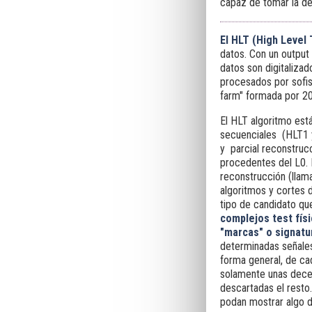
capaz de tomar la de
El HLT (High Level
datos. Con un output
datos son digitaliza
procesados por sofist
farm" formada por 2
El HLT algoritmo está
secuenciales (HLT1 y
y parcial reconstruc
procedentes del L0.
reconstrucción (llama
algoritmos y cortes 
tipo de candidato que
complejos test fís
"marcas" o signat
determinadas señale
forma general, de ca
solamente unas dece
descartadas el resto.
podan mostrar algo d