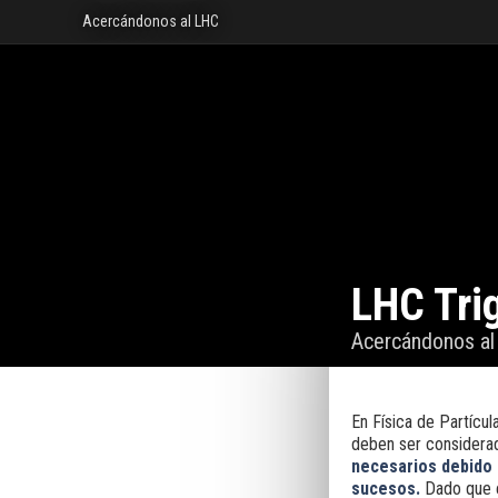
Acercándonos al LHC
LHC Tri
Acercándonos a
En Física de Partícul
deben ser considera
necesarios debido a
sucesos.
Dado que e