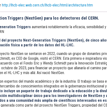
er
http://lhcb-elec.web.cern.ch/lhcb-elec/html/architecture.htm
ion Triggers (NextGen) para los detectores del CERN.
eneration Triggers
aumentará notablemente la eficacia, sensibilidad y
ERN
al del proyecto Next-Generation Triggers (NextGen), de cinco año
ción física a partir de los datos del HL-LHC.
oyecto NextGen se sentaron en 2022, cuando un grupo de donantes priv
hmidt, ex CEO de Google, visitó el CERN. Esta primera e inspiradora vis
 acuerdo con el Fondo Eric y Wendy Schmidt para la Innovación Estratég
octubre de 2023, para financiar un proyecto que allanaría el camino para
en el HL-LHC y más allá: Así nació NextGen.
n expertos del mundo académico y de la industria. El trabajo se basa en 
intercambio de conocimientos integrados en la gobernanza institucional 
to incluye un paquete de trabajo dedicado a la educación y la divu
ión multidisciplinar único para los investigadores de NextGen y 
idos a una comunidad más amplia de científicos interesados en e
l generada como parte del proyecto NextGen Triggers, propiedad del CE