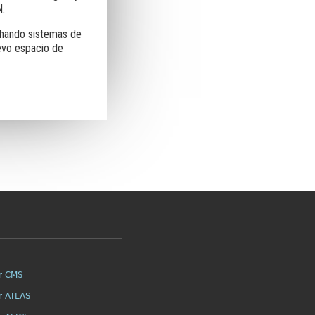
N.
echando sistemas de
evo espacio de
r CMS
r ATLAS