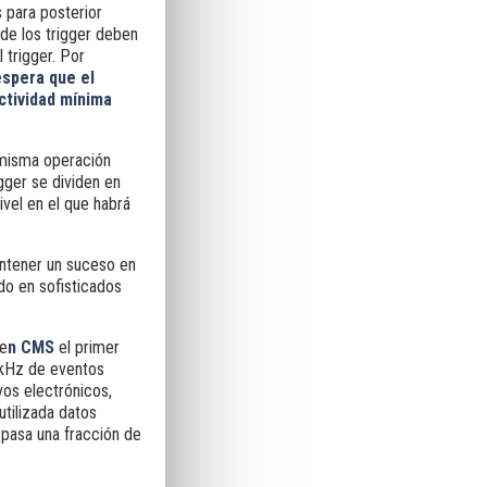
 para posterior
 de los trigger deben
 trigger. Por
espera que el
ctividad mínima
 misma operación
gger se dividen en
ivel en el que habrá
ntener un suceso en
do en sofisticados
 e
n CMS
el primer
 kHz de eventos
vos electrónicos,
utilizada datos
pasa una fracción de