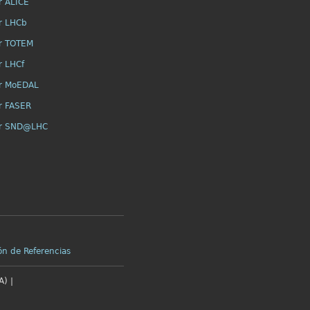
r ALICE
r LHCb
r TOTEM
r LHCf
r MoEDAL
r FASER
or SND@LHC
ón de Referencias
) |