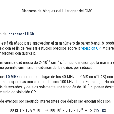
Diagrama de bloques del L1 trigger del CMS
o del
detector
LHCb
.
está diseñado para aprovechar el gran número de pares b-anti_b produ
eV, con el fin de realizar estudios precisos sobre la
violación CP
y ciert
hadrones con quarks b.
32
−
2
−
1
na luminosidad media de 2×10
cm
·s
, mucho menor que la máxima c
que permite una menor incidencia de los daños por radiación.
unos
10 MHz
de cruces (en lugar de los 40 MHz en CMS ou ATLAS) con c
tor son esperadas con un ratio de unos 100 kHz de pares b-anti_b. No ob
−
3
n detectados, y de elos solamente una fracción de 10
suponen desin
estudio da violación CP.
 de eventos por segundo interesantes que deben ser encontrados son:
-3
3
-3
100 kHz × 15% × 10
→ 100·10
× 0.15 × 10
= 15 (
15 Hz
)