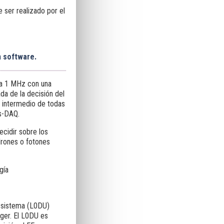
ser realizado por el
n software.
0 a 1 MHz con una
ada de la decisión del
 intermedio de todas
s-DAQ.
ecidir sobre los
drones o fotones
gía
e sistema (L0DU)
ger. El L0DU es