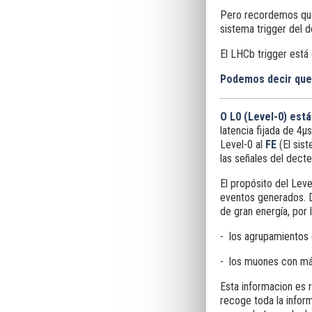
Pero recordemos que 
sistema trigger del d
El LHCb trigger está 
Podemos decir que 
O L0 (Level-0) est
latencia fijada de 4μs
Level-0 al
FE
(El sis
las señales del dect
El propósito del Leve
eventos generados. D
de gran energía, por 
- los agrupamientos 
- los muones con má
Esta informacion es 
recoge toda la infor