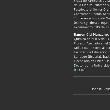
Física de Partículas de 
de la Cierva", "Ramon y 
Postdoctoral Senior Gran
Contratado Doctor. Actu
Titular en el Instituto G
(
IGFAE
) y lidera el equip
experimento CMS del CE
Ramon Cid
Manzano,
Química en el IES de SA
Profesor Asociado en el
Didáctica de Ciencias E
Facultad de Educación d
Santiago (España), hast
Licenciado en Física, Li
Doctor por la Universid
(
ORCID
).
Toda la Bibl