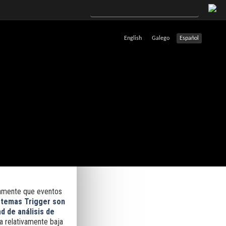
English
Galego
Español
damente que eventos
stemas T
rigger son
d de análisis de
a relativamente baja