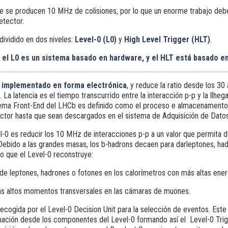
se producen 10 MHz de colisiones, por lo que un enorme trabajo debe 
etector.
dividido en dos niveles:
Level-0 (L0)
y
High Level Trigger (HLT)
.
el L0 es un sistema basado en hardware, y el HLT está basado e
á implementado en forma electrónica
, y reduce la ratio desde los 3
. La latencia es el tiempo transcurrido entre la interacción p-p y la llheg
tema Front-End del LHCb es definido como el proceso e almacenamento
ector hasta que sean descargados en el sistema de Adquisición de Dato
l-0 es reducir los 10 MHz de interacciones p-p a un valor que permita d
ebido a las grandes masas, los b-hadrons decaen para darleptones, ha
lo que el Level-0 reconstruye:
de leptones, hadrones o fotones en los calorímetros con más altas ener
s altos momentos transversales en las cámaras de muones.
recogida por el Level-0 Decision Unit para la selección de eventos. Est
mación desde los componentes del Level-0 formando así el Level-0 Trig