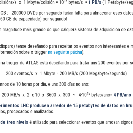
15
lisións/s x 1 Mbyte/colisión = 10
bytes/s =
1 PB/s
(1 Petabyte/se
GB : 200000 DVDs por segundo farían falta para almacenar eses datos
160 GB de capacidade) por segundo!
de magnitude máis grande do que calquera sistema de adquisición de da
(disparo) tense deseñando para rexeitar os eventos non interesantes e 
nformación sobre o trigger
na seguinte páxina
).
ma trigger de ATLAS está deseñando para tratar uns 200 eventos por s
200 eventos/s x 1 Mbyte = 200 MB/s (200 Megabyte/segundo)
rnos de 10 horas por día, e uns 300 días no ano:
15
200 MB/s x 2 x 10 x 3600 x 300 ~ 4·10
bytes/ano=
4 PB/ano
erimentos
LHC
producen arredor de 15 petabytes de datos en bru
os, procesados e analizados.
r
de tres niveis
é utilizado para seleccionar eventos que amosan signos