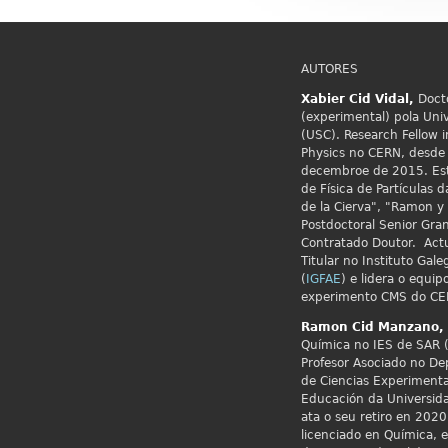
AUTORES
Xabier Cid
Vidal,
Docto
(experimental) pola Uni
(USC). Research Fellow i
Physics no
CERN, desde 
decembroe de 2015. Est
de Física de Partículas
de la Cierva", "Ramon y 
Postdoctoral Senior Gran
Contratado Doutor. Act
Titular no Instituto Gale
(
IGFAE
) e lidera o equip
experimento CMS do CE
Ramon Cid
Manzano,
Química no IES de SAR (
Profesor Asociado no De
de Ciencias Experimenta
Educación da Universid
ata o seu retiro en 2020.
licenciado en Química, 