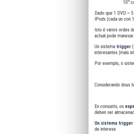
9
10
co
Dado que 1 DVD ~ 5 
IPods (cada un con 
Isto é varios ordes 
actual pode manexar.
Un sistema
trigger
interesantes (máis i
Por exemplo, o siste
Considerando dous tu
En conxunto, os
exp
deben ser almacenad
Un sistema trigge
de interese.