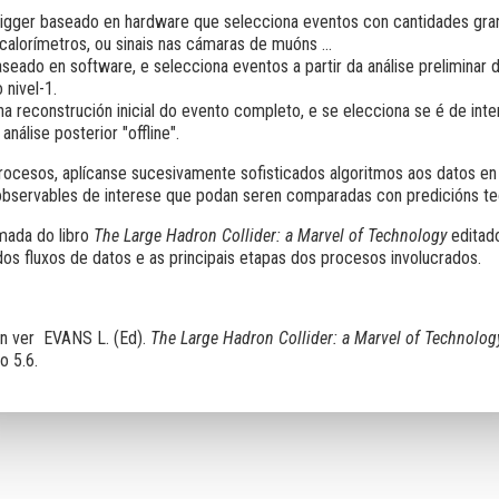
rigger baseado en hardware que selecciona eventos con cantidades gra
calorímetros, ou sinais nas cámaras de muóns ...
seado en software, e selecciona eventos a partir da análise preliminar 
 nivel-1.
nha reconstrución inicial do evento completo, e se elecciona se é de inte
nálise posterior "offline".
procesos, aplícanse sucesivamente sofisticados algoritmos aos datos en 
 observables de interese que podan seren comparadas con predicións te
omada do libro
The Large Hadron Collider: a Marvel of Technology
editado
s fluxos de datos e as principais etapas dos procesos involucrados.
ón ver EVANS L. (Ed).
The Large Hadron Collider: a Marvel of Technolog
o 5.6.