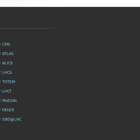
r CMS
r ATLAS
r ALICE
r LHCb
r TOTEM
r LHCf
r MoEDAL
r FASER
or SND@LHC