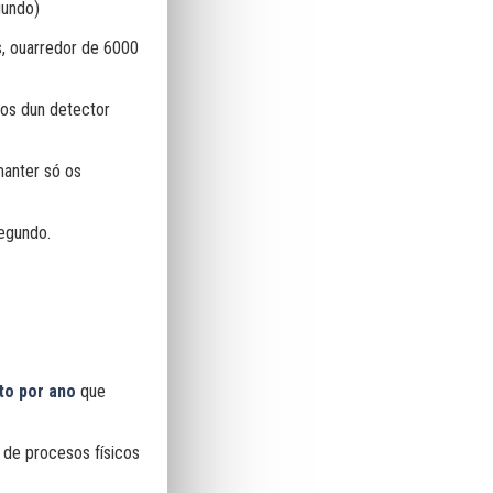
gundo)
, ouarredor de 6000
tos dun detector
manter só os
egundo.
to por ano
que
 de procesos físicos