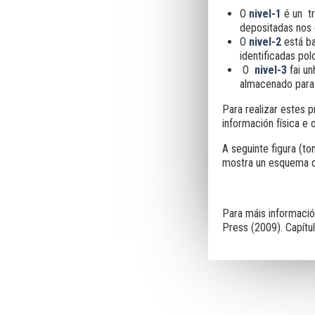
O
nivel-1
é un t
depositadas nos 
O
nivel-2
está ba
identificadas polo
O
nivel-3
fai u
almacenado para a
Para realizar estes 
información física e
A seguinte figura (t
mostra un esquema do
Para máis informaci
Press (2009). Capítul