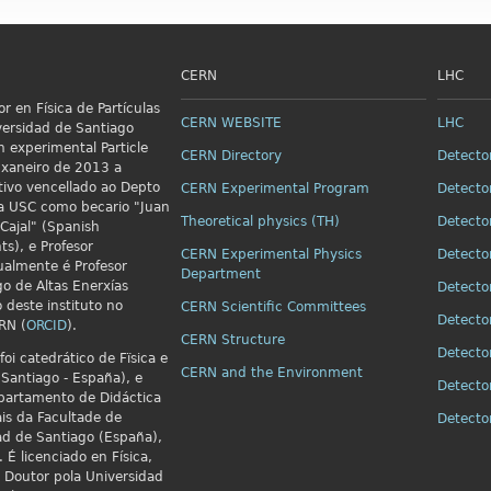
CERN
LHC
r en Física de Partículas
CERN WEBSITE
LHC
versidad de Santiago
n
experimental Particle
CERN Directory
Detecto
xaneiro de 2013 a
ivo vencellado ao Depto
CERN Experimental Program
Detecto
 da USC como becario "Juan
Theoretical physics (TH)
Detecto
Cajal" (Spanish
ts), e Profesor
CERN Experimental Physics
Detecto
ualmente é Profesor
Department
go de Altas Enerxías
Detecto
o deste instituto no
CERN Scientific Committees
Detecto
RN (
ORCID
).
CERN Structure
Detecto
foi catedrático de Fïsica e
CERN and the Environment
Santiago - España), e
Detecto
partamento de Didáctica
is da Facultade de
Detect
ad de Santiago (España),
 É licenciado en Física,
e Doutor pola Universidad