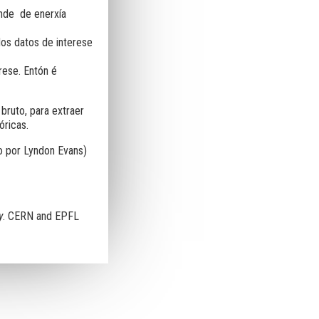
nde de enerxía
dos datos de interese
rese. Entón é
bruto, para extraer
óricas.
 por Lyndon Evans)
y
. CERN and EPFL