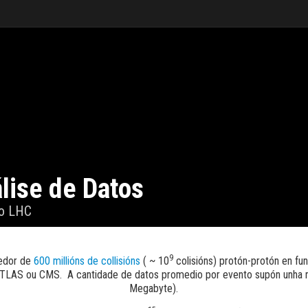
lise de Datos
o LHC
9
edor de
600 millións de collisións
( ~ 10
colisións) protón-protón en f
ATLAS ou CMS. A cantidade de datos promedio por evento supón unha 
Megabyte).