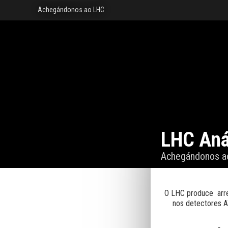
Achegándonos ao LHC
LHC Aná
Achegándonos a
O LHC produce arr
nos detectores 