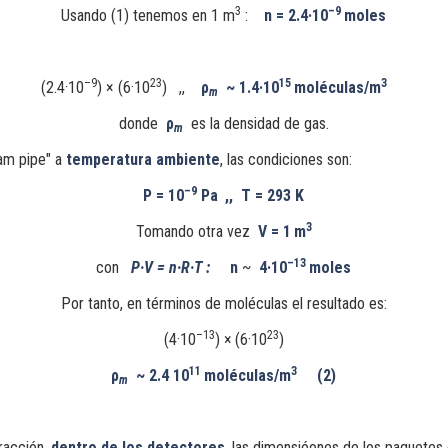
3
–9
Usando (1) tenemos en 1 m
:
n = 2.4·10
moles
–9
23
15
3
(2.4·10
) × (6·10
) ,,
ρ
~ 1.4·10
moléculas/m
m
donde
ρ
es la densidad de gas.
m
eam pipe" a
temperatura ambiente
, las condiciones son:
–9
P = 10
Pa
,, T = 293 K
3
Tomando otra vez
V = 1
m
–13
con
P·V = n·R·
T :
n
~
4·10
moles
Por tanto, en términos de moléculas el resultado es:
–13
23
(4·10
) ×
(6·10
)
11
3
ρ
~
2.4 10
moléculas/m
(2)
m
eracción,
dentro de los detectores
, las dimensióones de los paquete