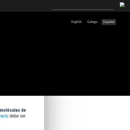
English
Galego
Español
 moléculas de
vacío
debe ser