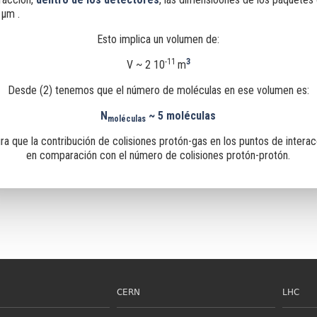
 μm .
Esto implica un volumen de:
-11
3
V ~ 2 10
m
Desde (2) tenemos que el número de moléculas en ese volumen es:
N
~ 5 moléculas
moléculas
ra que la contribución de colisiones protón-gas en los puntos de intera
en comparación con el número de colisiones protón-protón.
CERN
LHC