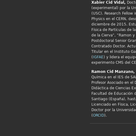
Xabier Cid
Vidal,
Docto
(experimental) por la U
(USC). Research Fellow i
Physics en el
CERN, desd
diciembre de 2015. Estu
Física de Partículas de 
de la Cierva", "Ramon y 
Postdoctoral Senior Gran
Contratado Doctor. Actu
Titular en el Instituto G
(
IGFAE
) y lidera el equip
experimento CMS del CE
Ramon Cid
Manzano,
Química en el IES de SA
Profesor Asociado en el
Didáctica de Ciencias E
Facultad de Educación d
Santiago (España), hast
Licenciado en Física, Li
Doctor por la Universid
(
ORCID
).