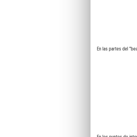
En las partes del "b
En los puntos de int