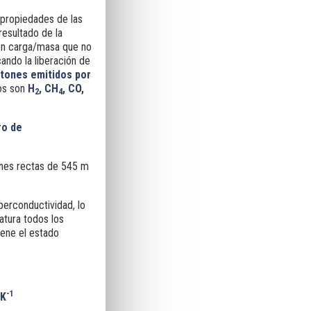
 propiedades de las
resultado de la
ión carga/masa que no
cando la liberación de
tones emitidos por
dos son
H
, CH
, CO,
2
4
ro de
ones rectas de 545 m
perconductividad, lo
atura todos los
ene el estado
-1
K