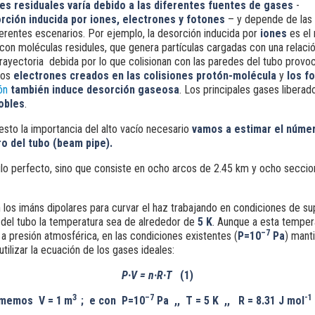
es residuales varía debido a las diferentes fuentes de gases
-
rción
inducida por iones, electrones y fotones
– y depende de las
ferentes escenarios. Por ejemplo, la desorción inducida por
iones
es el 
 con moléculas residules, que genera partículas cargadas con una relac
 trayectoria debida por lo que colisionan con las paredes del tubo provo
Los
electrones creados en las colisiones protón-molécula
y
los fo
ón
también induce desorción gaseosa
. Los principales gases libera
obles
.
esto la importancia del alto vacío necesario
vamos a estimar el núme
o del tubo (beam pipe)
.
ulo perfecto, sino que consiste en ocho arcos de 2.45 km y ocho secci
los imáns dipolares para curvar el haz trabajando en condiciones de su
del tubo la temperatura sea de alrededor de
5 K
. Aunque a esta temper
–7
a presión atmosférica, en las condiciones existentes (
P=10
Pa
)
manti
ilizar la ecuación de los gases ideales:
P·V = n·R·
T
(1)
3
–7
-1
memos V = 1
m
; e con
P=10
Pa ,,
T = 5 K ,, R = 8.31 J mol