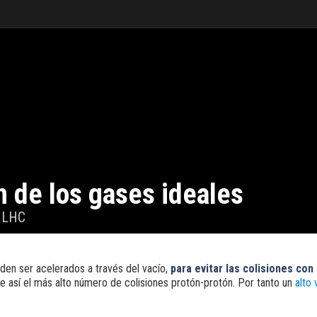
 de los gases ideales
l LHC
den ser acelerados a través del vacío,
para evitar las colisiones con
 así el más alto número de colisiones protón-protón. Por tanto un
alto 