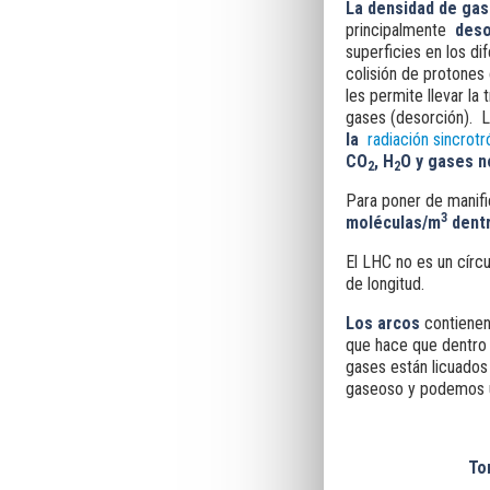
La densidad de gas
principalmente
deso
superficies en los di
colisión de protones
les permite llevar la
gases (desorción). 
la
radiación sincrotr
CO
, H
O y
gases
n
2
2
Para poner de manifi
3
moléculas/m
dentr
El LHC no es un círc
de longitud.
Los arcos
contienen 
que hace que dentro 
gases están licuados 
gaseoso y podemos ut
To