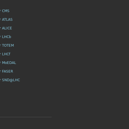
r CMS
r ATLAS
r ALICE
r LHCb
r TOTEM
r LHCf
r MoEDAL
r FASER
or SND@LHC