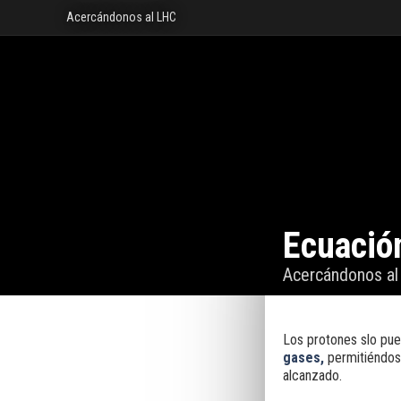
Acercándonos al LHC
Ecuación
Acercándonos a
Los protones slo pue
gases,
permitiéndose
alcanzado.