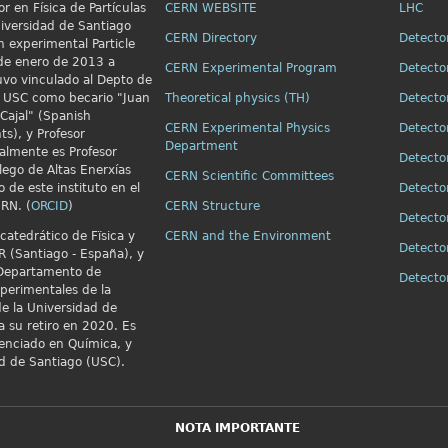
r en Física de Partículas
CERN WEBSITE
LHC
niversidad de Santiago
CERN Directory
Detecto
n
experimental Particle
e enero de 2013 a
CERN Experimental Program
Detecto
vo vinculado al Depto de
la USC como becario "Juan
Theoretical physics (TH)
Detecto
Cajal" (Spanish
CERN Experimental Physics
Detecto
ts), y Profesor
Department
almente es Profesor
Detecto
alego de Altas Enerxías
CERN Scientific Committees
o de este instituto en el
Detecto
RN. (
ORCID
)
CERN Structure
Detecto
catedrático de Fïsica y
CERN and the Environment
Detecto
R (Santiago - España), y
 Departamento de
Detect
xperimentales de la
e la Universidad de
a su retiro en 2020. Es
cenciado en Química, y
ad de Santiago (USC).
NOTA IMPORTANTE