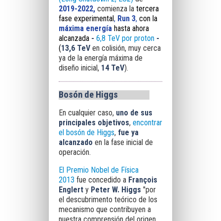
2019-2022,
comienza la
tercera
fase experimental
,
Run 3
,
con la
máxima energía
hasta ahora
alcanzada
-
6,8 TeV por proton
-
(
13,6 TeV
en colisión, muy cerca
ya de la energía máxima de
diseño inicial,
14 TeV
).
Bosón de Higgs
En cualquier caso,
uno de sus
principales objetivos
,
encontrar
el bosón de Higgs
,
fue ya
alcanzado
en la fase inicial de
operación.
El Premio Nobel de Física
2013
fue concedido a
François
Englert
y
Peter W. Higgs
"por
el descubrimento teórico de los
mecanismo que contribuyen a
nuestra comprensión del origen