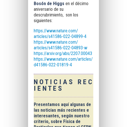
Bosón de Higgs
en el décimo
aniversario de su
descrubrimiento, son los
siguientes:
https://www.nature.com/
articles/s41586-022-04899-4
https://www.nature.com/
articles/s41586-022-04893-w
https://arxiv.org/abs/2207.
00043
https://www.nature.com/articles/
d41586-022-01819-4
N O T I C I A S R E C
I E N T E S
Presentamos aquí
algunas de
las noticias más recientes e
interesantes
, según nuestro
criterio, sobre Física de