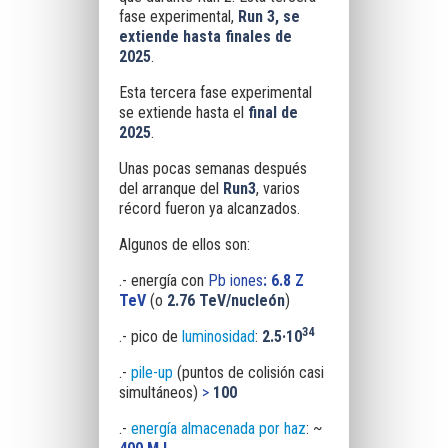
fase experimental,
Run 3, se
extiende hasta finales de
2025
.
Esta tercera fase experimental
se extiende hasta el
final de
2025
.
Unas pocas semanas después
del arranque del
Run3
, varios
récord fueron ya alcanzados.
Algunos de ellos son:
.- energía con
Pb iones
: 6.8 Z
TeV
(o
2.76 TeV/nucleón
)
34
.- pico de
luminosidad
:
2.5·10
.-
pile-up
(puntos de colisión casi
simultáneos)
>
100
.-
energía almacenada por haz
: ~