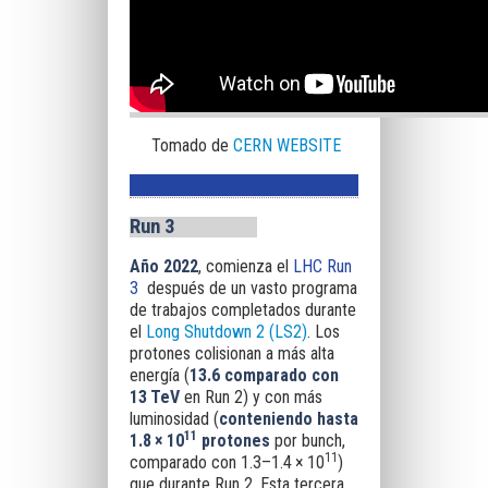
Tomado de
CERN WEBSITE
Run 3
Año 2022
, comienza el
LHC Run
3
después de un vasto programa
de trabajos completados durante
el
Long Shutdown 2 (LS2)
. Los
protones colisionan a más alta
energía (
13.6 comparado con
13 TeV
en Run 2) y con más
luminosidad (
conteniendo hasta
11
1.8 × 10
protones
por bunch,
11
comparado con 1.3–1.4 × 10
)
que durante Run 2. Esta tercera