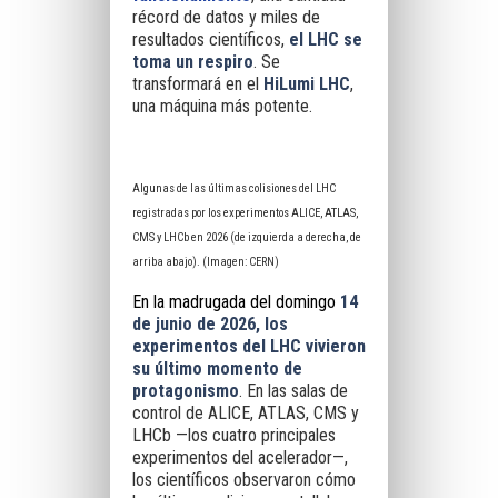
récord de datos y miles de
resultados científicos,
el LHC se
toma un respiro
. Se
transformará en el
HiLumi LHC
,
una máquina más potente.
Algunas de las últimas colisiones del LHC
registradas por los experimentos ALICE, ATLAS,
CMS y LHCb en 2026 (de izquierda a derecha, de
arriba abajo). (Imagen: CERN)
En la madrugada del domingo
14
de junio de 2026, los
experimentos del LHC vivieron
su último momento de
protagonismo
. En las salas de
control de ALICE, ATLAS, CMS y
LHCb —los cuatro principales
experimentos del acelerador—,
los científicos observaron cómo