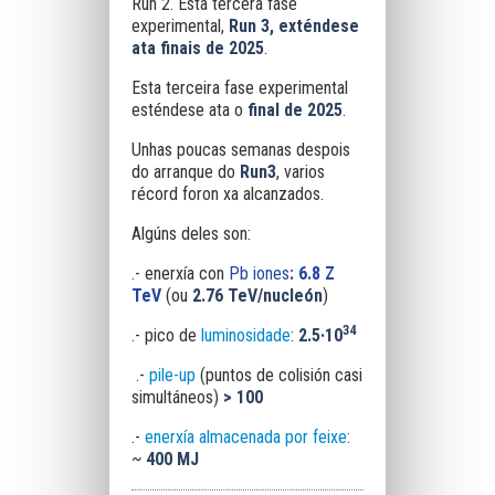
Run 2. Esta tercera fase
experimental,
Run 3, exténdese
ata finais de 2025
.
Esta terceira fase experimental
esténdese ata o
final de
2025
.
Unhas poucas semanas despois
do arranque do
Run3
, varios
récord foron xa alcanzados.
Algúns deles son:
.- enerxía con
Pb iones
: 6.8 Z
TeV
(ou
2.76 TeV/nucleón
)
34
.- pico de
luminosidade
:
2.5·10
.-
pile-up
(puntos de colisión casi
simultáneos)
> 100
.-
enerxía almacenada por feixe
:
~
400 MJ