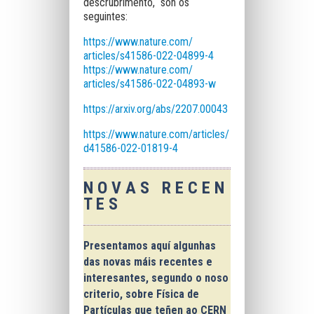
descrubrimento, son os
seguintes:
https://www.nature.com/
articles/s41586-022-04899-4
https://www.nature.com/
articles/s41586-022-04893-w
https://arxiv.org/abs/2207.
00043
https://www.nature.com/articles/
d41586-022-01819-4
N O V A S R E C E N
T E S
Presentamos aquí
algunhas
das novas máis recentes e
interesantes
, segundo o noso
criterio, sobre Física de
Partículas que teñen ao
CERN