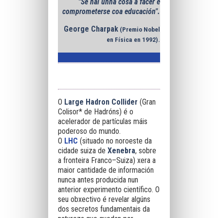
"Se hai unha cosa a facer é
comprometerse coa educación".
George Charpak
(Premio Nobel
en Física en 1992).
O
Large Hadron Collider
(Gran
Colisor* de Hadróns) é o
acelerador de partículas máis
poderoso do mundo.
O
LHC
(situado no noroeste da
cidade suiza de
Xenebra
, sobre
a fronteira
Franco–Suiza) xera a
maior cantidade de información
nunca antes producida nun
anterior experimento científico. O
seu obxectivo é revelar algúns
dos secretos fundamentais
da