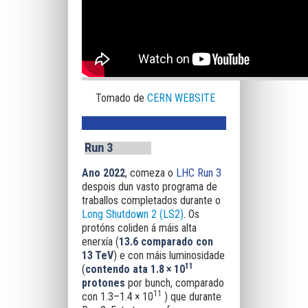
Tomado de
CERN WEBSITE
Run 3
Ano 2022
, comeza o
LHC Run 3
despois dun vasto programa de
traballos completados durante o
Long Shutdown 2 (LS2)
. Os
protóns coliden á máis alta
enerxía (
13.6 comparado con
13 TeV
) e con máis luminosidade
11
(
contendo ata 1.8 × 10
protones
por bunch, comparado
11
con 1.3–1.4 × 10
) que durante