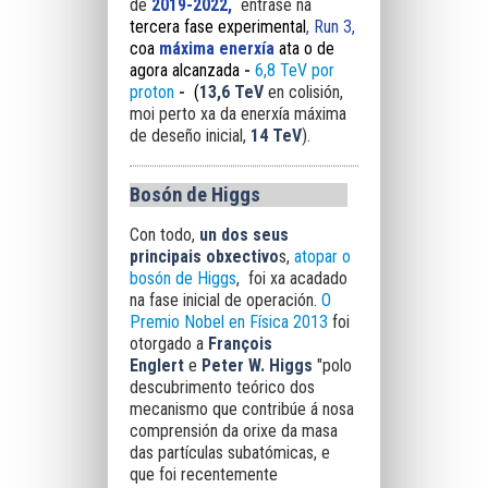
de
2019-2022,
éntrase na
tercera fase experimental
,
Run 3
,
coa
máxima enerxía
ata o de
agora alcanzada
-
6,8 TeV por
proton
-
(
13,6 TeV
en colisión,
moi perto xa da enerxía máxima
de deseño inicial,
14 TeV
).
Bosón de Higgs
Con todo,
un dos seus
principais obxectivo
s,
atopar o
bosón de Higgs
, foi xa acadado
na fase inicial de operación.
O
Premio Nobel en Física 2013
foi
otorgado a
François
Englert
e
Peter W. Higgs
"polo
descubrimento teórico dos
mecanismo que contribúe á nosa
comprensión da orixe da masa
das partículas subatómicas, e
que foi recentemente