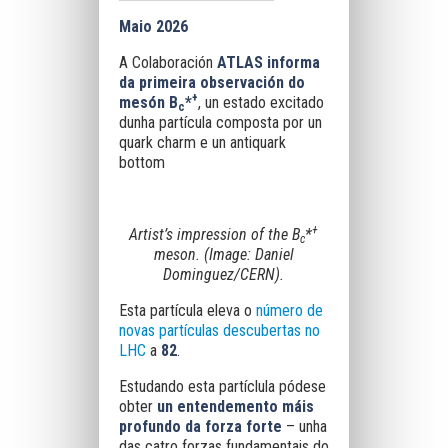
Maio 2026
A Colaboración
ATLAS informa
da primeira observación do
+
mesón B
*
, un estado excitado
c
dunha partícula composta por un
quark charm e un antiquark
bottom
+
Artist’s impression of the B
*
c
meson. (Image: Daniel
Dominguez/CERN).
Esta partícula eleva o
número de
novas partículas descubertas no
LHC
a
82
.
Estudando esta partíclula pódese
obter
un entendemento máis
profundo da forza forte
– unha
das catro forzas fundamentais do