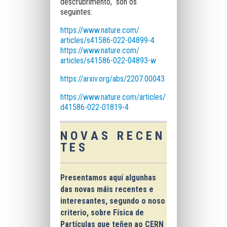
descrubrimento, son os
seguintes:
https://www.nature.com/
articles/s41586-022-04899-4
https://www.nature.com/
articles/s41586-022-04893-w
https://arxiv.org/abs/2207.
00043
https://www.nature.com/articles/
d41586-022-01819-4
N O V A S R E C E N
T E S
Presentamos aquí
algunhas
das novas máis recentes e
interesantes
, segundo o noso
criterio, sobre Física de
Partículas que teñen ao
CERN