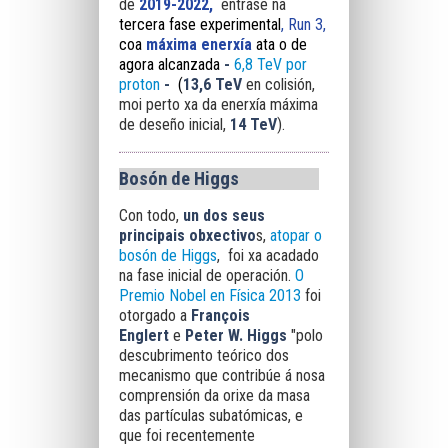
de
2019-2022,
éntrase na
tercera fase experimental
,
Run 3
,
coa
máxima enerxía
ata o de
agora alcanzada
-
6,8 TeV por
proton
-
(
13,6 TeV
en colisión,
moi perto xa da enerxía máxima
de deseño inicial,
14 TeV
).
Bosón de Higgs
Con todo,
un dos seus
principais obxectivo
s,
atopar o
bosón de Higgs
, foi xa acadado
na fase inicial de operación.
O
Premio Nobel en Física 2013
foi
otorgado a
François
Englert
e
Peter W. Higgs
"polo
descubrimento teórico dos
mecanismo que contribúe á nosa
comprensión da orixe da masa
das partículas subatómicas, e
que foi recentemente