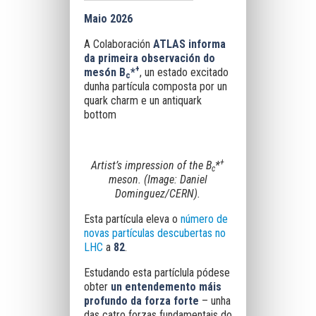
Maio 2026
A Colaboración
ATLAS informa
da primeira observación do
+
mesón B
*
, un estado excitado
c
dunha partícula composta por un
quark charm e un antiquark
bottom
+
Artist’s impression of the B
*
c
meson. (Image: Daniel
Dominguez/CERN).
Esta partícula eleva o
número de
novas partículas descubertas no
LHC
a
82
.
Estudando esta partíclula pódese
obter
un entendemento máis
profundo da forza forte
– unha
das catro forzas fundamentais do