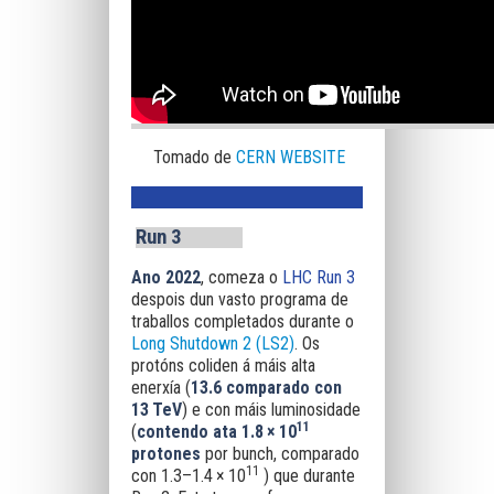
Tomado de
CERN WEBSITE
Run 3
Ano 2022
, comeza o
LHC Run 3
despois dun vasto programa de
traballos completados durante o
Long Shutdown 2 (LS2)
. Os
protóns coliden á máis alta
enerxía (
13.6 comparado con
13 TeV
) e con máis luminosidade
11
(
contendo ata 1.8 × 10
protones
por bunch, comparado
11
con 1.3–1.4 × 10
) que durante