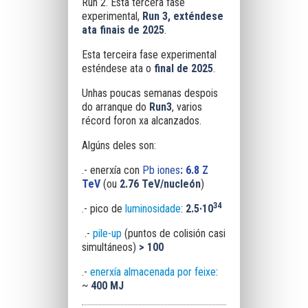
Run 2. Esta tercera fase
experimental,
Run 3, exténdese
ata finais de 2025
.
Esta terceira fase experimental
esténdese ata o
final de
2025
.
Unhas poucas semanas despois
do arranque do
Run3
, varios
récord foron xa alcanzados.
Algúns deles son:
.- enerxía con
Pb iones
: 6.8 Z
TeV
(ou
2.76 TeV/nucleón
)
34
.- pico de
luminosidade
:
2.5·10
.-
pile-up
(puntos de colisión casi
simultáneos)
> 100
.-
enerxía almacenada por feixe
:
~
400 MJ