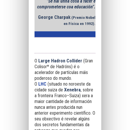
"Se hai unha cosa a facer é
comprometerse coa educación".
George Charpak
(Premio Nobel
en Física en 1992).
O
Large Hadron Collider
(Gran
Colisor* de Hadróns) é o
acelerador de partículas máis
poderoso do mundo.
O
LHC
(situado no noroeste da
cidade suiza de
Xenebra
, sobre
a fronteira
Franco–Suiza) xera a
maior cantidade de información
nunca antes producida nun
anterior experimento científico. O
seu obxectivo é revelar algúns
dos secretos fundamentais
da