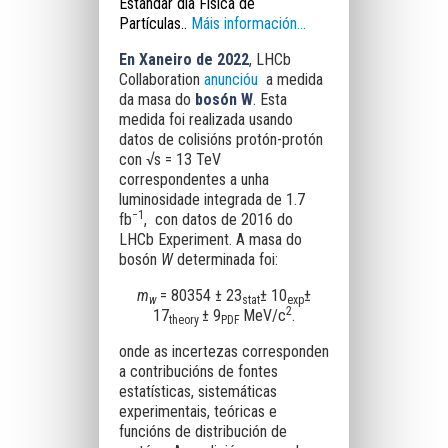
Estándar dla Física de
Partículas.
.
Máis información...
En Xaneiro de 2022
, LHCb
Collaboration
anuncióu
a medida
da masa do
bosón W
. Esta
medida foi realizada usando
datos de colisións protón-protón
con
√
s = 13 TeV
correspondentes a unha
luminosidade integrada de 1.7
−
1
fb
, con datos de 2016 do
LHCb Experiment. A masa do
bosón
W
determinada foi:
m
= 80354 ± 23
± 10
±
w
stat
exp
2
17
± 9
MeV/c
.
theory
PDF
onde as incertezas corresponden
a contribucións de fontes
estatísticas, sistemáticas
experimentais, teóricas e
funcións de distribución de