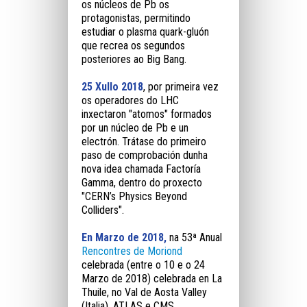
os núcleos de Pb os
protagonistas, permitindo
estudiar o plasma quark-gluón
que recrea os segundos
posteriores ao Big Bang.
25 Xullo 2018
, por primeira vez
os operadores do LHC
inxectaron "atomos" formados
por un núcleo de Pb e un
electrón. Trátase do primeiro
paso de comprobación dunha
nova idea chamada Factoría
Gamma, dentro do proxecto
"CERN’s Physics Beyond
Colliders".
En Marzo de 2018,
na 53ª Anual
Rencontres de Moriond
celebrada (entre o 10 e o 24
Marzo de 2018) celebrada en La
Thuile, no Val de Aosta Valley
(Italia), ATLAS e CMS