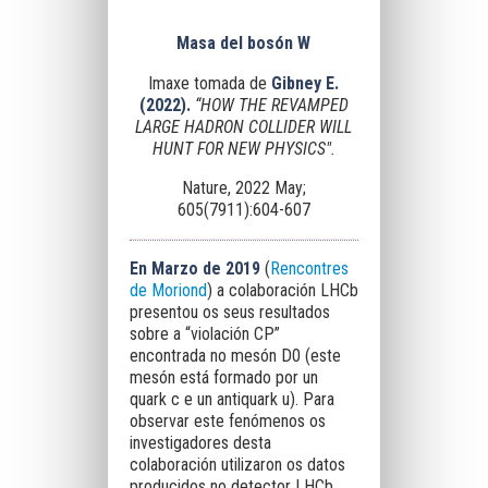
Masa del bosón W
Imaxe tomada de
Gibney E.
(2022).
“HOW THE REVAMPED
LARGE HADRON COLLIDER WILL
HUNT FOR NEW PHYSICS".
Nature, 2022 May;
605(7911):604-607
En Marzo de 2019
(
Rencontres
de Moriond
) a colaboración LHCb
presentou os seus resultados
sobre a “violación CP”
encontrada no mesón D0 (este
mesón está formado por un
quark c e un antiquark u). Para
observar este fenómenos os
investigadores desta
colaboración utilizaron os datos
producidos no detector LHCb