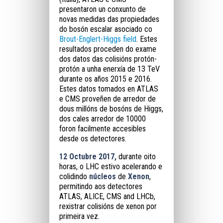
presentaron un conxunto de
novas medidas das propiedades
do bosón escalar asociado co
Brout-Englert-Higgs field
. Estes
resultados proceden do exame
dos datos das colisións protón-
protón a unha enerxía de 13 TeV
durante os años 2015 e 2016.
Estes datos tomados en ATLAS
e CMS proveñen de arredor de
dous millóns de bosóns de Higgs,
dos cales arredor de 10000
foron facilmente accesibles
desde os detectores.
12 Octubre 2017,
durante oito
horas, o LHC estivo acelerando e
colidindo
núcleos
de
Xenon
,
permitindo aos detectores
ATLAS, ALICE, CMS and LHCb,
rexistrar colisións de xenon por
primeira vez.