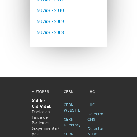
NOVAS - 2010
NOVAS - 2009
NOVAS - 2008
AUTORES
CERN
LHC
Xabier
CERN
LHC
Cid
Vidal,
WEBSITE
Doctor en
Detector
Física de
CERN
CMS
Partículas
Directory
(experimental)
Detector
pola
CERN
ATLAS