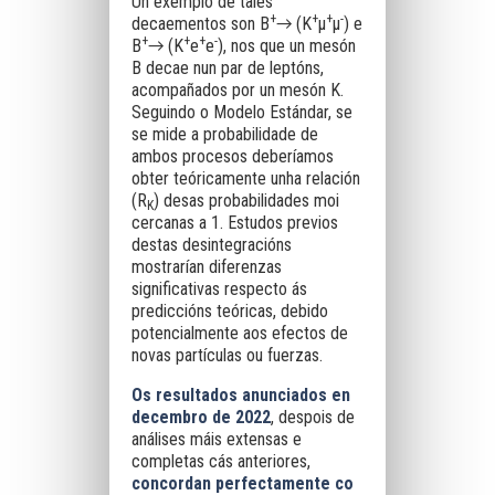
Un exemplo de tales
+
+
+
-
decaementos son B
→ (K
μ
μ
) e
+
+
+
-
B
→ (K
e
e
), nos que un mesón
B decae nun par de leptóns,
acompañados por un mesón K.
Seguindo o Modelo Estándar, se
se mide a probabilidade de
ambos procesos deberíamos
obter teóricamente unha relación
(R
) desas probabilidades moi
K
cercanas a 1. Estudos previos
destas desintegracións
mostrarían diferenzas
significativas respecto ás
prediccións teóricas, debido
potencialmente aos efectos de
novas partículas ou fuerzas.
Os resultados anunciados en
decembro de 2022
, despois de
análises máis extensas e
completas cás anteriores,
concordan perfectamente co