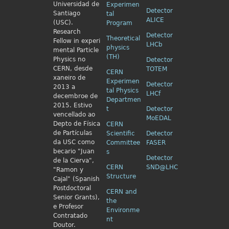
Universidad de
Experimen
Detector
Santiago
tal
ALICE
(USC).
Program
Research
Detector
Theoretical
Fellow in
experi
LHCb
physics
mental Particle
(TH)
Physics no
Detector
CERN, desde
TOTEM
CERN
xaneiro de
Experimen
Detector
2013 a
tal Physics
LHCf
decembroe de
Departmen
2015. Estivo
t
Detector
vencellado ao
MoEDAL
Depto de Física
CERN
de Partículas
Scientific
Detector
da USC como
Committee
FASER
becario "Juan
s
Detector
de la Cierva",
CERN
SND@LHC
"Ramon y
Structure
Cajal" (Spanish
Postdoctoral
CERN and
Senior Grants),
the
e Profesor
Environme
Contratado
nt
Doutor.