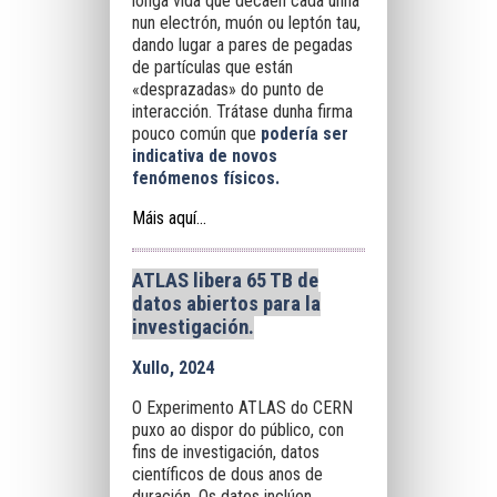
longa vida que decaen cada unha
nun electrón, muón ou leptón tau,
dando lugar a pares de pegadas
de partículas que están
«desprazadas» do punto de
interacción. Trátase dunha firma
pouco común que
podería ser
indicativa de novos
fenómenos físicos.
Máis aquí...
ATLAS libera 65 TB de
datos abiertos para la
investigación.
Xullo, 2024
O Experimento ATLAS do CERN
puxo ao dispor do público, con
fins de investigación, datos
científicos de dous anos de
duración. Os datos inclúen