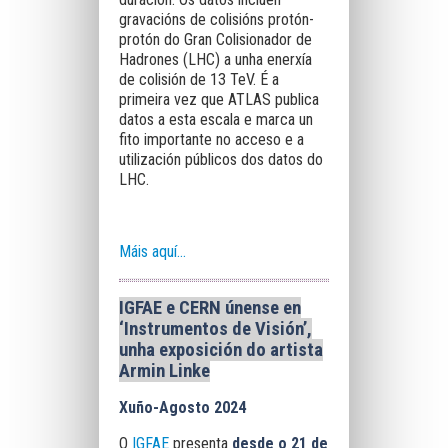
gravacións de colisións protón-
protón do Gran Colisionador de
Hadrones (LHC) a unha enerxía
de colisión de 13 TeV. É a
primeira vez que ATLAS publica
datos a esta escala e marca un
fito importante no acceso e a
utilización públicos dos datos do
LHC.
Máis aquí...
IGFAE e CERN únense en
‘Instrumentos de Visión’,
unha exposición do artista
Armin Linke
Xuño-Agosto 2024
O
IGFAE
presenta
desde o 21 de