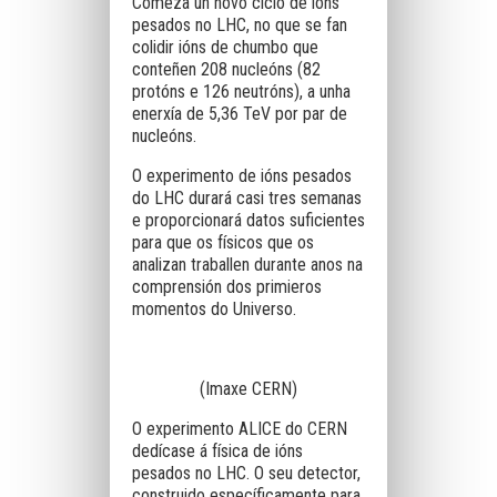
Comeza un novo ciclo de ións
pesados no LHC, no que se fan
colidir ións de chumbo que
conteñen 208 nucleóns (82
protóns e 126 neutróns), a unha
enerxía de 5,36 TeV por par de
nucleóns.
O experimento de ións pesados
do LHC durará casi tres semanas
e proporcionará datos suficientes
para que os físicos que os
analizan traballen durante anos na
comprensión dos primieros
momentos do Universo.
(Imaxe CERN)
O experimento ALICE do CERN
dedícase á física de ións
pesados no LHC. O seu detector,
construido específicamente para