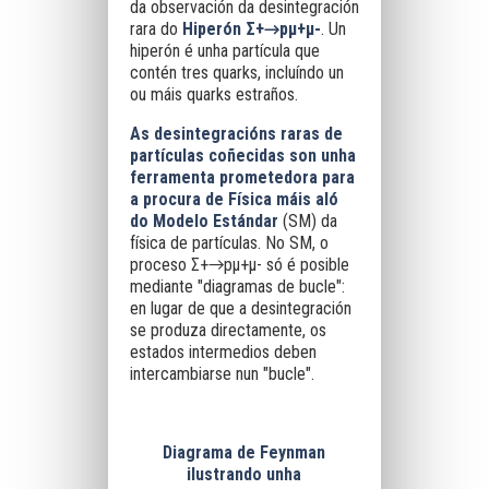
da observación da desintegración
rara do
Hiperón Σ+→pμ+μ-
. Un
hiperón é unha partícula que
contén tres quarks, incluíndo un
ou máis quarks estraños.
As desintegracións raras de
partículas coñecidas son unha
ferramenta prometedora para
a procura de Física máis aló
do Modelo Estándar
(SM) da
física de partículas. No SM, o
proceso Σ+→pμ+μ- só é posible
mediante "diagramas de bucle":
en lugar de que a desintegración
se produza directamente, os
estados intermedios deben
intercambiarse nun "bucle".
Diagrama de Feynman
ilustrando unha