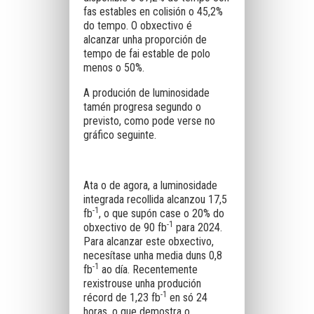
fas estables en colisión o 45,2%
do tempo. O obxectivo é
alcanzar unha proporción de
tempo de fai estable de polo
menos o 50%.
A produción de luminosidade
tamén progresa segundo o
previsto, como pode verse no
gráfico seguinte.
Ata o de agora, a luminosidade
integrada recollida alcanzou 17,5
-1
fb
, o que supón case o 20% do
-1
obxectivo de 90 fb
para 2024.
Para alcanzar este obxectivo,
necesítase unha media duns 0,8
-1
fb
ao día. Recentemente
rexistrouse unha produción
-1
récord de 1,23 fb
en só 24
horas, o que demostra o