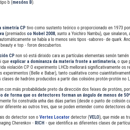
tipo
b
(
mesóns B
).
 simetría CP
tivo como sustento teórico o proporcionado en
1973 po
wa
(premiados
co Nobel 2008
, xunto a Yoichiro Nambu)
, que sinalaron,
a automáticamente se había a lo menos seis tipos -sabores- de quark. An
 beauty e top - foron descubertos.
ación CP
non só está dirixido cara as partículas elementais senón tamén
ai que
explicar
a dominanza da materia fronte a antimateria
, o que 
rida violación CP. O experimento LHCb mellorará significativamente os r
s experimentos (Belle e Babar), tanto cualitativa como cuiantitativamen
 clases de hadróns producidos a partir das colisións protón-protón no 
n con máis probabilidade preto da dirección dos feixes de protóns, por
o de forma que os detectores forman un ángulo de menos de 50º
ente foi construída unha das dúas partes (desde o punto de colisión ca
or diferente ao outros tres, que se poden entender como detectores de t
ais do detector son o
Vertex
Locator
detector (
VELO
)
, que mide as tr
Imaging Cherenkov -
RICH
- que identifica as diferentes clases de partícu