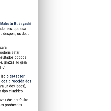
r
Makoto Kobayashi
 ademais, que esa
os despois, os dous
 cara
podería estar
esultados obtidos
te, grazas ao gran
LHC.
 iso
o detector
 coa dirección dos
ra un dos lados),
ipo cilíndrico.
azas das partículas
las producidas.