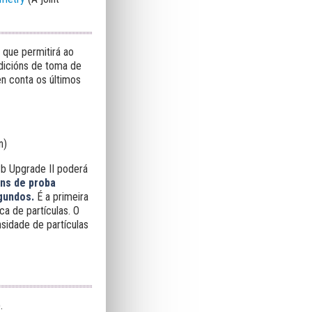
, que permitirá ao
dicións de toma de
n conta os últimos
n)
Cb Upgrade II poderá
ns de proba
gundos.
É a primeira
a de partículas. O
nsidade de partículas
.