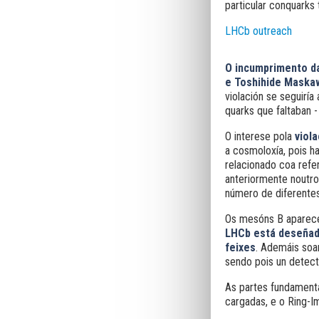
particular con
quarks 
LHCb outreach
O incumprimento da
e Toshihide Maska
violación se seguirí
quarks que faltaban -
O interese pola
viol
a
cosmoloxía,
pois h
relacionado coa refe
anteriormente noutro
número de diferentes
Os mesóns B
aparece
LHCb está deseñad
feixes
. Ademáis soam
sendo pois un detect
As partes fundament
cargadas, e o Ring-