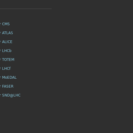
r CMS
r ATLAS
r ALICE
r LHCb
r TOTEM
r LHCf
r MoEDAL
r FASER
or SND@LHC