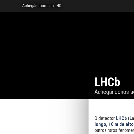
Achegándonos ao LHC
LHCb
Achegándonos a
O detector
LHCb
(
L
longo, 10 m de alt
outros raros fenóme