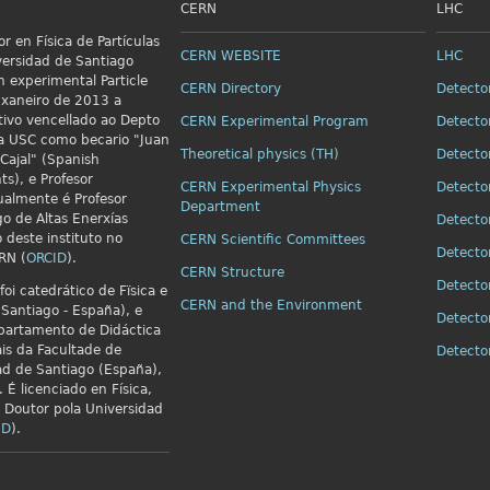
CERN
LHC
r en Física de Partículas
CERN WEBSITE
LHC
versidad de Santiago
n
experimental Particle
CERN Directory
Detecto
xaneiro de 2013 a
ivo vencellado ao Depto
CERN Experimental Program
Detecto
 da USC como becario "Juan
Theoretical physics (TH)
Detecto
Cajal" (Spanish
ts), e Profesor
CERN Experimental Physics
Detecto
ualmente é Profesor
Department
go de Altas Enerxías
Detecto
o deste instituto no
CERN Scientific Committees
Detecto
RN (
ORCID
).
CERN Structure
Detecto
foi catedrático de Fïsica e
CERN and the Environment
Santiago - España), e
Detecto
partamento de Didáctica
is da Facultade de
Detect
ad de Santiago (España),
 É licenciado en Física,
e Doutor pola Universidad
ID
).