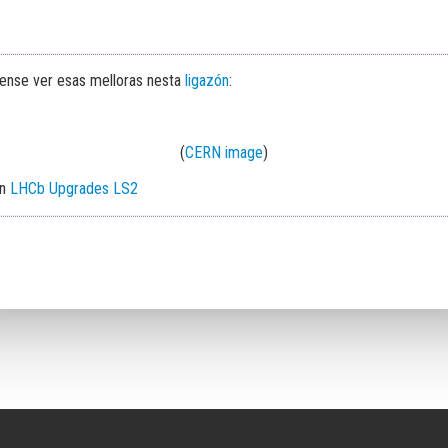
ense ver esas melloras nesta
ligazón
:
(
CERN image
)
en
LHCb Upgrades LS2