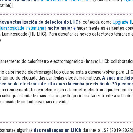
ation)]
 nova actualización do detector do LHCb
, coñecida como
Upgrade II
 luminosidade instantánea
moito maior
e
hacer frente ás esixentes con
a Luminosidade (HL-LHC). Para deseñar os novos detectores tenranse e
.
antemento do calorímetro electromagnético (Imaxe: LHCb collaboratio
rio calorímetro electromagnético que se está a desasenvolver para LH
o tempo de chegada das partículas electromagnéticas.
A súas medició
cción de electróns de alta enerxía cunha precisión de 20 picose
un rendemento tan excelente cun calorímetro electromagnético en físic
 unha granularidade máis fina, o que lle permitirá facer fronte a unha de
minosidade instantánea máis elevada.
óstranse algunhas
das realizadas en LHCb
durante o LS2 (2019-2022)