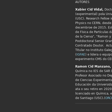
AUTORES
Xabier Cid
Vidal,
Docto
(experimental) pola Uni
(USC). Research Fellow i
Physics no
CERN, desde 
decembroe de 2015. Est
de Física de Partículas
de la Cierva", "Ramon y 
Postdoctoral Senior Gran
Contratado Doutor. Act
Titular no Instituto Gale
(
IGFAE
) e lidera o equip
experimento CMS do CE
Ramon Cid
Manzano,
Química no IES de SAR (
Profesor Asociado no De
de Ciencias Experimenta
Educación da Universid
ata o seu retiro en 2020.
licenciado en Química, 
de Santiago (USC).(
ORC