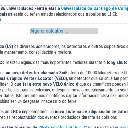
 86 universidades -entre elas a
Universidade de Santiago de Com
 paises
están ou teñen estado relacionados cos traballos no LHCb.
...
Algúns cálculos ...
da (LS)
os diversos aceleradores, os detectores e outros dispositivos
e mantemento, consolidación e mellora.
Cb
realizou algúns das máis importantes melloras durante o
long shut
aron
un novo detector chamado SciFi
, feito de 10000 kilometers de fi
máis rápido Vertex Locator (VELO)
, un detector que se sitúa tan pe
liden. O
que fai a este novo VELO único é
que os científicos poeden 
e partículas para as colisións, e despois movelo mecánicamente ao seu
ler datos. Isto permite aos científicos captar información clara das prime
sións sen un desgaste innecesario do feixe.
cos do
LHCb
implementaron
un
novo sistema de adquisición de dato
recisa reconstrución dos eventos producidos durante as colisións.
s están tomados de
What’s new for LHC Run 3?
By Sarah Charley.
Sym