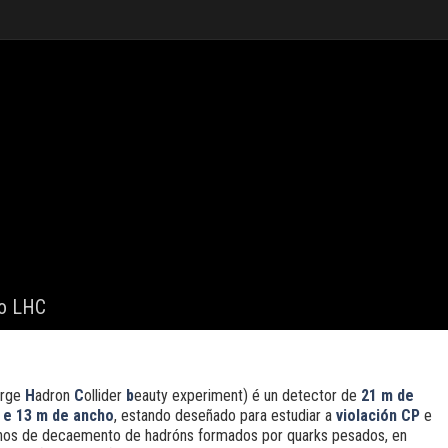
o LHC
arge
H
adron
C
ollider
b
eauty experiment) é un detector de
21 m de
o e 13 m de ancho
, estando deseñado para estudiar a
violación CP
e
nos de decaemento de hadróns formados por quarks pesados, en