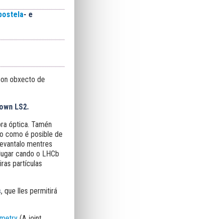
postela
- e
 son obxecto de
down LS2.
bra óptica. Tamén
rto como é posible de
levantalo mentres
 lugar cando o LHCb
iras partículas
s
, que lles permitirá
metry
(A joint