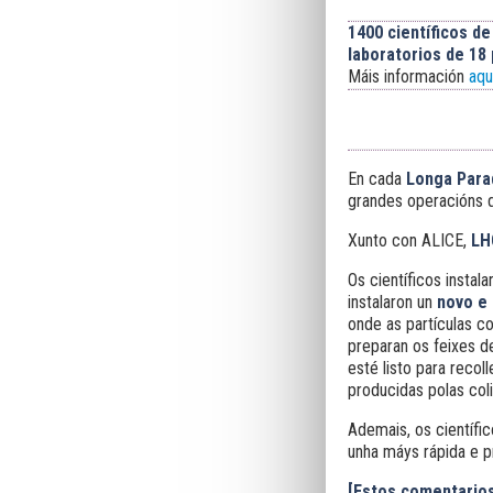
1400 científicos de
laboratorios de 18
Máis información
aquí
En cada
Longa Para
grandes operacións d
Xunto con ALICE,
LH
Os científicos instal
instalaron un
novo e 
onde as partículas co
preparan os feixes d
esté listo para recol
producidas polas coli
Ademais, os científi
unha máys rápida e p
[Estos comentario