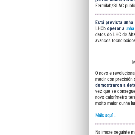
Fermilab/SLAC public
Está prevista unha
LHCb
operar a
unha
datos do LHC de Alt
avances tecnolóxicos
M
O novo e revoluciona
medir con precisión 
demostraron a dete
vez que se consegue 
novo calorímetro terá
moito maior cunha lu
Máis aquí ...
Na imaxe seguinte m