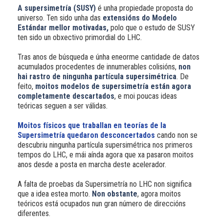
A supersimetría (SUSY)
é unha propiedade proposta do
universo. Ten sido unha das
extensións do Modelo
Estándar mellor motivadas,
polo que o estudo de SUSY
ten sido un obxectivo primordial do LHC.
Tras anos de búsqueda e únha eneorme cantidade de datos
acumulados procedentes de innumerables colisións,
non
hai rastro de ningunha partícula supersimétrica
. De
feito,
moitos modelos de supersimetría están agora
completamente descartados
, e moi poucas ideas
teóricas seguen a ser válidas.
Moitos físicos que traballan en teorías de la
Supersimetría quedaron desconcertados
cando non se
descubriu ningunha partícula supersimétrica nos primeros
tempos do LHC, e mái aínda agora que xa pasaron moitos
anos desde a posta en marcha deste acelerador.
A falta de proebas da Supersimetría no LHC non significa
que a idea estea morto.
Non obstante
, agora moitos
teóricos está ocupados nun gran número de direccións
diferentes.