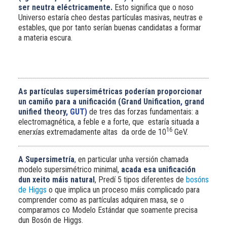
ser neutra eléctricamente.
Esto significa que o noso
Universo estaría cheo destas partículas masivas, neutras e
estables, que por tanto serían buenas candidatas a formar
a materia escura.
As partículas supersimétricas poderían proporcionar
un camiño para a unificación
(Grand Unification
,
grand
unified theory
,
GUT)
de tres das forzas fundamentais: a
electromagnética, a feble e a forte, que estaría situada a
16
enerxías extremadamente altas da orde de 10
GeV.
A Supersimetría
,
en particular unha versión chamada
modelo supersimétrico minimal,
a
cada esa unificación
dun xeito máis natural
, Predí 5 tipos diferentes de
bosóns
de Higgs
o que implica un proceso máis complicado para
comprender como as partículas adquiren masa, se o
comparamos co Modelo Estándar que soamente precisa
dun Bosón de Higgs.