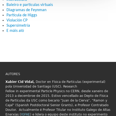
Baleiro e partículas virtuais
Diagramas de Feynman
Partícula de Higgs
Violación CP
Supersimetría
E máis aló
AUTORES
Xabier Cid
Vidal,
Doctor en Física de Partículas (experimental)
pola Universidad de Santiago (USC). Research
Fellow in
experimental Particle Physics no
CERN, desde xaneiro de
2013 a decembroe de 2015. Estivo vencellado ao Depto de Física
de Partículas da USC como becario "Juan de la Cierva", "Ramon y
Cajal" (Spanish Postdoctoral Senior Grants), e Profesor Contratado
Doutor. Actualmente é Profesor Titular no Instituto Galego de Altas
Enerxías (
IGFAE
) e lidera o equipo deste instituto no experimento