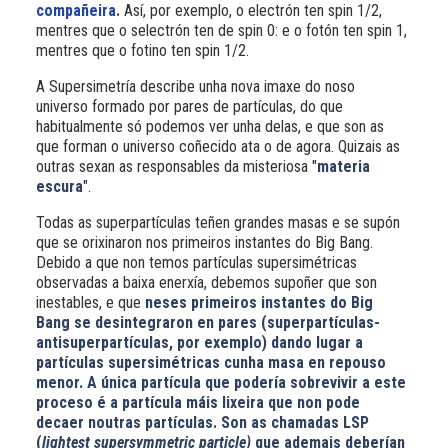
compañeira
.
Así, por exemplo, o electrón ten spin 1/2,
mentres que o selectrón ten de spin 0: e o fotón ten spin 1,
mentres que o fotino ten spin 1/2.
A Supersimetría describe unha nova imaxe do noso
universo formado por pares de partículas, do que
habitualmente só podemos ver unha delas, e que son as
que forman o universo coñecido ata o de agora. Quizais as
outras sexan as responsables da misteriosa "
materia
escura
".
Todas as superpartículas teñen grandes masas e se supón
que se orixinaron nos primeiros instantes do Big Bang.
Debido a que non temos partículas supersimétricas
observadas a baixa enerxía, debemos supoñer que son
inestables, e que
neses primeiros instantes do Big
Bang se desintegraron en pares (superpartículas-
antisuperpartículas, por exemplo) dando lugar a
partículas supersimétricas cunha masa en repouso
menor. A única partícula que podería sobrevivir a este
proceso é a partícula máis lixeira que non pode
decaer noutras partículas. Son as chamadas LSP
(
lightest supersymmetric particle)
que ademais deberían