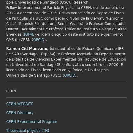
pola Universidad de Santiago (USC). Research
Fellow in
experimental Particle Physics no
CERN, desde xaneiro de
2013 a decembroe de 2015. Estivo vencellado ao Depto de Física
de Partículas da USC como becario "Juan de la Cierva", "Ramon y
Cajal" (Spanish Postdoctoral Senior Grants), e Profesor Contratado
Doutor. Actualmente é Profesor Titular no Instituto Galego de Altas
Enerxías (
IGFAE
) e lidera o equipo deste instituto no experimento
CMS do CERN (
ORCID
).
Ramon Cid
Manzano,
foi catedrático de Fïsica e Química no IES
de SAR (Santiago - España), e Profesor Asociado no Departamento
de Didáctica de Ciencias Experimentais da Facultade de Educación
da Universidad de Santiago (España), ata o seu retiro en 2020. É
licenciado en Física, licenciado en Química, e Doutor pola
Universidad de Santiago (USC).(
ORCID
).
CERN
CERN WEBSITE
CERN Directory
CERN Experimental Program
Theoretical physics (TH)