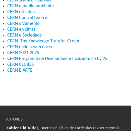
CERN Science Gateway
CERN e medio ambiente
CERN estrutura
CERN Control Centre
CERN orzamento
CERN en cifras
CERN e Sociedade
CERN_The Knowledge Transfer Group
CERN onde a web naceu
CERN 2021-2025
CERN Programa de Diversidade e Inclusión: 25 by 25
CERN CLUBES
CERN E ARTE
AUTORES
Xabier Cid
Vidal,
Doctor en Física de Partículas (experimental)