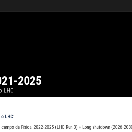
021-2025
o LHC
é o
LHC
:
o campo da Física: 2022-2025 (LHC Run 3) + Long shutdown (2026-2030)