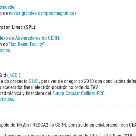
osidade
.
o de
novos grandes campos magnéticos
.
oton Linac (
SPL
)
:
exo de Aceleradores do CERN
.
n do
"
Ion Beam Facility
".
trinos
.
rid
(
LCG
)
ade do proxecto
CLIC
, para ver de chegar ao 2010 con conclusións defini
mo
acelerador lineal electrón-positrón
no orde do TeV.
idad técnica y financiera del
Future Circular Collider-FCC
rtículas
.
dipolo de Nb
Sn FRESCA2 no CERN, construído en colaboración con CEA
3
Alcanzou un récord de campo magnetico de 14.6 T a 1.9 K en 2018