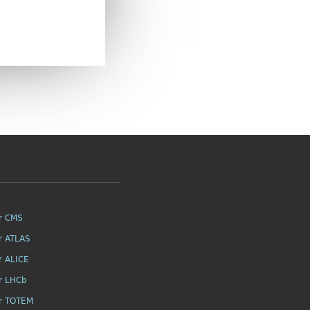
r CMS
r ATLAS
r ALICE
r LHCb
r TOTEM