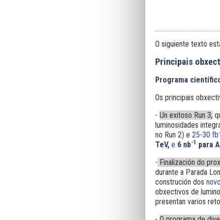
O siguiente texto e
Principais obxec
Programa científico
Os principais obxect
-
Un exitoso Run 3,
qu
luminosidades integ
no Run 2) e
25-30 fb
-1
TeV,
e
6 nb
para A
-
Finalización do pr
durante a Parada Lon
construción dos
novo
obxectivos de lumin
presentan varios reto
-
O programa de dive