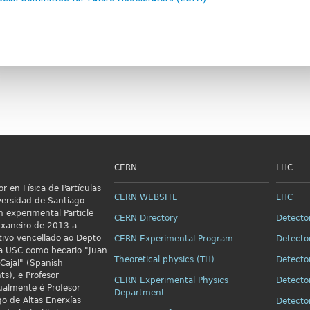
CERN
LHC
r en Física de Partículas
CERN WEBSITE
LHC
versidad de Santiago
n
experimental Particle
CERN Directory
Detecto
xaneiro de 2013 a
ivo vencellado ao Depto
CERN Experimental Program
Detecto
 da USC como becario "Juan
Theoretical physics (TH)
Detecto
Cajal" (Spanish
ts), e Profesor
CERN Experimental Physics
Detecto
ualmente é Profesor
Department
go de Altas Enerxías
Detecto