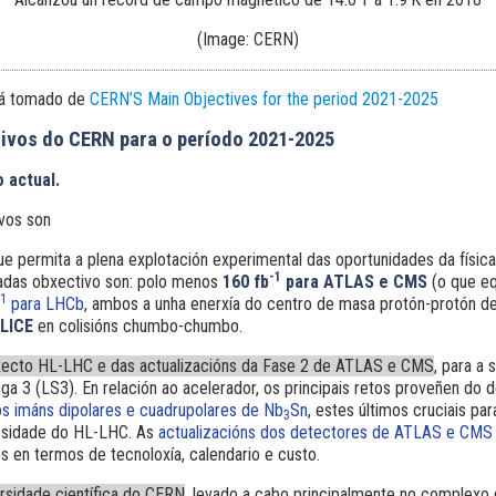
(Image: CERN)
stá tomado de
CERN’S Main Objectives for the period 2021-2025
tivos do CERN para o período 2021-2025
 actual.
ivos son
e permita a plena explotación experimental das oportunidades da físic
-1
radas obxectivo son: polo menos
160 fb
para ATLAS e CMS
(o que eq
-1
para LHCb
, ambos a unha enerxía do centro de masa protón-protón 
LICE
en colisións chumbo-chumbo.
oxecto HL-LHC e das actualizacións da Fase 2 de ATLAS e CMS
, para a 
ga 3 (LS3). En relación ao acelerador, os principais retos proveñen do
s imáns dipolares e cuadrupolares de Nb
Sn
, estes últimos cruciais par
3
osidade do HL-LHC. As
actualizacións dos detectores de ATLAS e CMS
s en termos de tecnoloxía, calendario e custo.
rsidade científica do CERN
, levado a cabo principalmente no complexo 