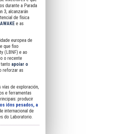
dos durante a Parada
n 3, alcanzarán
encial de física
AWAKE
e as
nidade europea de
e que fixo
ity (LBNF) e ao
do o recente
 tanto
apoiar o
reforzar as
s vías de exploración,
os e ferramentas
incipais: producir
 os ións pesados, a
de internacional de
es do Laboratorio.