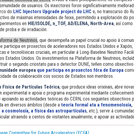
omunidade de usuarios. Os inxectores foron significativamente mellora
arco do
LHC Injectors Upgrade project do LHC
e, no transcurso do Ru
tivo de máximas intensidades de feixe, permitindo a explotación do pot
xperimentos en
HIE/ISOLDE, n_TOF, AD/ELENA, North-Area
, así como
 de proba e de irradiación.
taforma de Neutrinos
, que desempeña un papel crucial no apoio á comu
que participa en proxectos de aceleradores nos Estados Unidos e Xapón, 
icas e tecnolóxicas cruciais, en particular á Long-Baseline Neutrino Facil
 Estados Unidos. Os investimentos na Plataforma de Neutrinos, incluí
ruír o segundo criostato para o detector DUNE, teñen como obxectivo
munidade europea
que participa en proxectos fóra de Europa
como 
ocidade da colaboración cos socios de Estados non membros.
 Física de Partículas Teórica
, que produce ideas orixinais, abre nova
ión experimental e apoia o programa experimental mediante coñecement
e apoiando as actividades teóricas do CERN, cos seguintes obxectivos pr
da en diversos ámbitos (desde a
teoría formal ata a fenomenoloxía,
 a cosmoloxía, a física das astropartículas
, etc.); servir á comunida
rticular atraendo a centos de visitantes anualmente; e apoiar as actividad
pean Committee for Future Accelerators (ECFA)