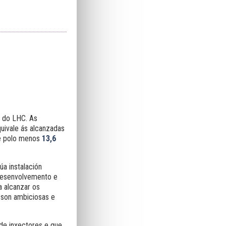
a do LHC. As
uivale ás alcanzadas
de polo menos
13,6
súa instalación
 desenvolvemento e
a alcanzar os
son ambiciosas e
de inxectores e que