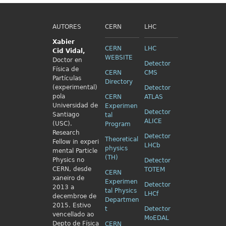
AUTORES
CERN
LHC
Xabier
CERN
LHC
Cid
Vidal,
WEBSITE
Doctor en
Detector
Física de
CERN
CMS
Partículas
Directory
(experimental)
Detector
pola
CERN
ATLAS
Universidad de
Experimen
Detector
Santiago
tal
ALICE
(USC).
Program
Research
Detector
Theoretical
Fellow in
experi
LHCb
physics
mental Particle
(TH)
Physics no
Detector
CERN, desde
TOTEM
CERN
xaneiro de
Experimen
Detector
2013 a
tal Physics
LHCf
decembroe de
Departmen
2015. Estivo
t
Detector
vencellado ao
MoEDAL
Depto de Física
CERN