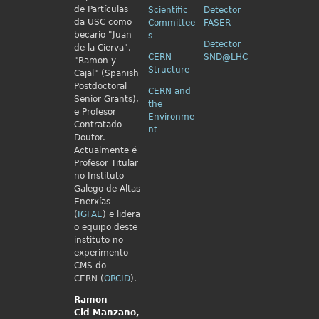
de Partículas
Scientific
Detector
da USC como
Committee
FASER
becario "Juan
s
Detector
de la Cierva",
CERN
SND@LHC
"Ramon y
Structure
Cajal" (Spanish
Postdoctoral
CERN and
Senior Grants),
the
e Profesor
Environme
Contratado
nt
Doutor.
Actualmente é
Profesor Titular
no Instituto
Galego de Altas
Enerxías
(
IGFAE
) e lidera
o equipo deste
instituto no
experimento
CMS do
CERN (
ORCID
).
Ramon
Cid
Manzano,