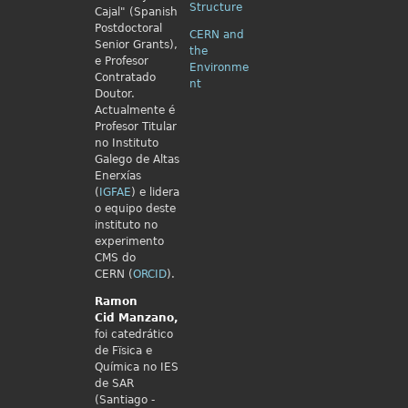
Structure
Cajal" (Spanish
Postdoctoral
CERN and
Senior Grants),
the
e Profesor
Environme
Contratado
nt
Doutor.
Actualmente é
Profesor Titular
no Instituto
Galego de Altas
Enerxías
(
IGFAE
) e lidera
o equipo deste
instituto no
experimento
CMS do
CERN (
ORCID
).
Ramon
Cid
Manzano,
foi catedrático
de Fïsica e
Química no IES
de SAR
(Santiago -