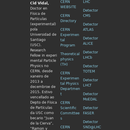
CERN
LHC
Cid
Vidal,
WEBSITE
Doctor en
Detector
Física de
CERN
CMS
Partículas
Directory
(experimental)
Detector
pola
CERN
ATLAS
Universidad de
Experimen
Detector
Santiago
tal
ALICE
(USC).
Program
Research
Detector
Theoretical
Fellow in
experi
LHCb
physics
mental Particle
(TH)
Physics no
Detector
CERN, desde
TOTEM
CERN
xaneiro de
Experimen
Detector
2013 a
tal Physics
LHCf
decembroe de
Departmen
2015. Estivo
t
Detector
vencellado ao
MoEDAL
Depto de Física
CERN
de Partículas
Scientific
Detector
da USC como
Committee
FASER
becario "Juan
s
Detector
de la Cierva",
CERN
SND@LHC
"Ramon y