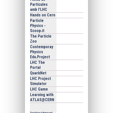
Partícules
amb I'LHC
Hands on Cern
Particle
Physics -
Scoop.it
The Particle
Zoo
Contemporay
Physics
Edu.Project
LHC The
Portal
QuarkNet
LHC Project
Simulator
LHC Game
Learning with
ATLAS@CERN
Teaching Advanced