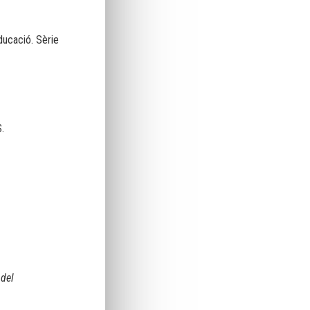
ducació. Sèrie
.
 del