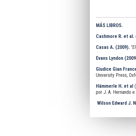
MÁS LIBROS.
Cashmore R. et al. 
Casas A. (2009).
"E
Evans Lyndon
(2009
Giudice Gian Franc
University Press, Ox
Hämmerle H. et al
(
por J. A. Hernando e
Wilson Edward J. N