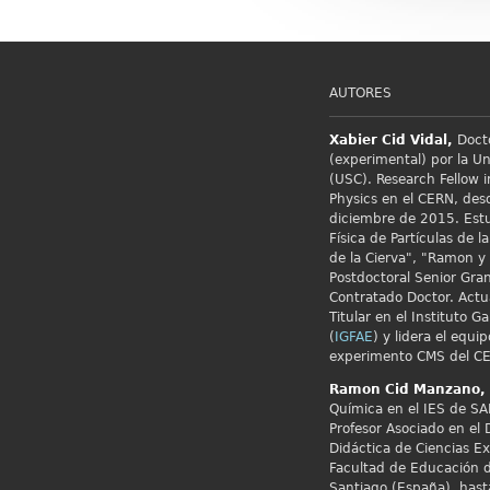
AUTORES
Xabier Cid
Vidal,
Docto
(experimental) por la U
(USC). Research Fellow i
Physics en el
CERN, desd
diciembre de 2015. Estu
Física de Partículas de 
de la Cierva", "Ramon y 
Postdoctoral Senior Gran
Contratado Doctor. Actu
Titular en el Instituto G
(
IGFAE
) y lidera el equip
experimento CMS del CE
Ramon Cid
Manzano,
Química en el IES de SA
Profesor Asociado en el
Didáctica de Ciencias E
Facultad de Educación d
Santiago (España), hast