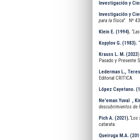
Investigación y Cie
Investigación y Cie
para la física
". Nº 4
Klein E. (1994).
“Las
Kopylov G. (1983).
Krauss L. M. (2023
)
Pasado y Presente S
Lederman L., Teresi
Editorial CRITICA.
López Cayetano. (1
Ne'eman Yuval , Ki
descubrimientos de 
Pich A. (2021).
“
Los 
catarata.
Queiruga M.A. (201