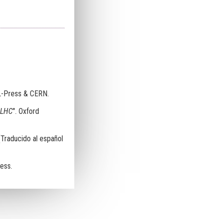
L-Press & CERN.
 LHC
". Oxford
(Traducido al español
ess.