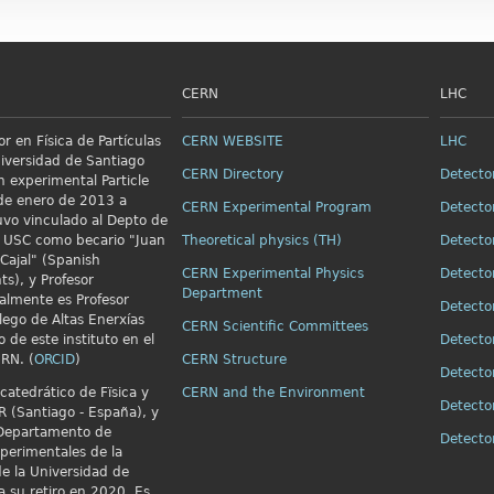
CERN
LHC
r en Física de Partículas
CERN WEBSITE
LHC
niversidad de Santiago
CERN Directory
Detecto
n
experimental Particle
e enero de 2013 a
CERN Experimental Program
Detecto
vo vinculado al Depto de
la USC como becario "Juan
Theoretical physics (TH)
Detecto
Cajal" (Spanish
CERN Experimental Physics
Detecto
ts), y Profesor
Department
almente es Profesor
Detecto
alego de Altas Enerxías
CERN Scientific Committees
o de este instituto en el
Detecto
RN. (
ORCID
)
CERN Structure
Detecto
catedrático de Fïsica y
CERN and the Environment
Detecto
R (Santiago - España), y
 Departamento de
Detect
xperimentales de la
e la Universidad de
a su retiro en 2020. Es