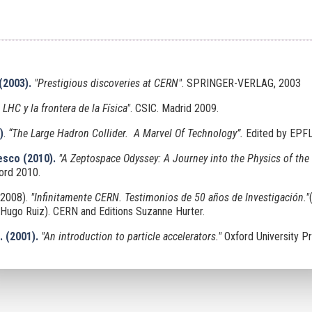
(2003).
"Prestigious discoveries at CERN"
. SPRINGER-VERLAG, 2003
l LHC y la frontera de la Física"
. CSIC
. Madrid 2009.
)
.
“The Large Hadron Collider. A Marvel Of Technology”.
Edited by EPF
esco (2010).
"A Zeptospace Odyssey: A Journey into the Physics of the
ford 2010.
2008).
"Infinitamente CERN. Testimonios de 50 años de Investigación."
 Hugo Ruiz). CERN and Editions Suzanne Hurter.
. (2001).
"An introduction to particle accelerators."
Oxford University Pr