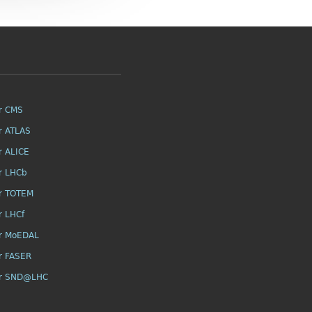
r CMS
r ATLAS
r ALICE
r LHCb
r TOTEM
r LHCf
r MoEDAL
r FASER
or SND@LHC