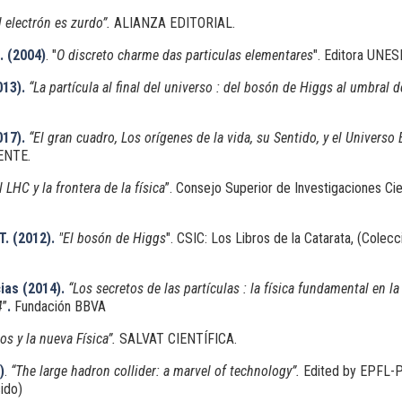
l electrón es zurdo”.
ALIANZA EDITORIAL.
. (2004)
. "
O discreto charme das particulas elementares
". Editora UNES
013).
“La partícula al final del universo : del bosón de Higgs al umbral
017).
“
El gran cuadro, Los orígenes de la vida, su Sentido, y el Universo 
ENTE
.
l LHC y la frontera de la física
”. Consejo Superior de Investigaciones Ci
T. (2012).
"El bosón de Higgs
". CSIC: Los Libros de la Catarata, (Cole
ias (2014).
“Los secretos de las partículas : la física fundamental en la 
4
”
.
Fundación BBVA
os y la nueva Física”.
SALVAT CIENTÍFICA.
)
.
“The large hadron collider: a marvel of technology”.
Edited by EPFL-P
ido)