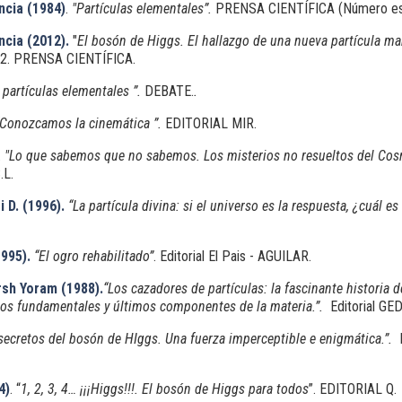
ncia (1984)
.
"Partículas elementales”.
PRENSA CIENTÍFICA (Número esp
ncia (2012).
"
El bosón de Higgs. El hallazgo de una nueva partícula mar
32. PRENSA CIENTÍFICA.
 partículas elementales ”.
DEBATE.
.
“Conozcamos la cinemática ”.
EDITORIAL MIR.
.
"
Lo que sabemos que no sabemos. Los misterios no resueltos del Co
.L.
 D. (1996).
“La partícula divina: si el universo es la respuesta, ¿cuál es
995).
“El ogro rehabilitado”
. Editorial El Pais - AGUILAR.
rsh Yoram (1988).
“
Los cazadores de partículas: la fascinante historia 
los fundamentales y últimos componentes de la materia.”.
Editorial GE
secretos del bosón de HIggs. Una fuerza imperceptible e enigmática.”.
4)
. “
1, 2, 3, 4… ¡¡¡Higgs!!!. El bosón de Higgs para todos
”. EDITORIAL Q.