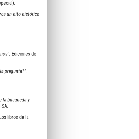
ecial).
ca un hito histórico
smos"
.
Ediciones de
 la pregunta?”
.
de la búsqueda y
DISA.
Los libros de la