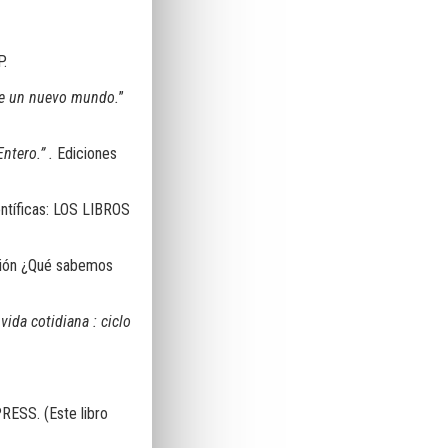
P.
 de un nuevo mundo.
”
Entero
.” .
Ediciones
entíficas: LOS LIBROS
cción ¿Qué sabemos
vida cotidiana : ciclo
RESS. (Este libro