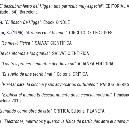
El descubrimiento del Higgs : una partícula muy especial"
. EDITORIAL 
lado ; 54). Barcelona.
). “
El Bosón De Higgs”.
Ebook KINDLE.
n, K. (1996)
.
"Arrugas en el tiempo "
. CIRCULO DE LECTORES.
“La nueva Física ”.
SALVAT CIENTÍFICA.
De los átomos a los quarks”.
SALVAT CIENTÍFICA.
.
“Los tres primeros minutos del Universo”.
ALIANZA EDITORIAL.
.
“El sueño de una teoría final ”.
Editorial CRÍTICA.
.
“Plantar cara: la ciencia y sus adversarios culturales ”.
PAIDÓS IBÉRIC
.
“Explicar el mundo El descubrimiento de la ciencia moderna”.
Penguin
celona 2015.
El mundo como obra de arte
".
CRÍTICA, Editorial PLANETA.
)
“
Electrones, neutrinos y quarks: la física de partículas ante el nuevo 