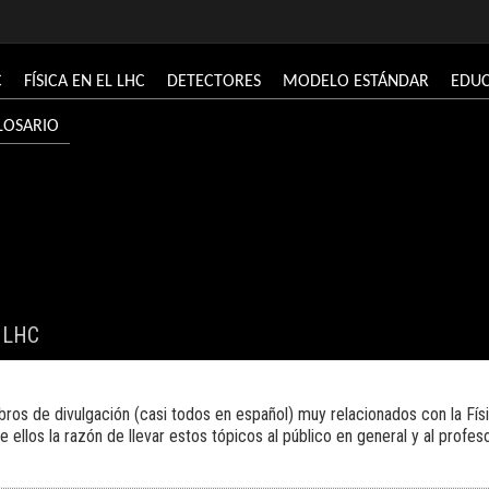
C
FÍSICA EN EL LHC
DETECTORES
MODELO ESTÁNDAR
EDU
LOSARIO
l LHC
libros de divulgación (casi todos en español) muy relacionados con la Físi
 ellos la razón de llevar estos tópicos al público en general y al profe