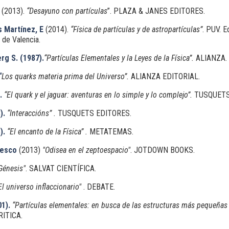
. (2013).
“Desayuno con partículas
”. PLAZA & JANES EDITORES.
s Martínez, E
(2014).
“
Física de partículas y de astropartículas”
. PUV. E
t de Valencia.
rg S. (1987).
“Partículas Elementales y la Leyes de la Física”.
ALIANZA.
“
Los quarks materia prima del Universo”.
ALIANZA EDITORIAL.
.
“El quark y el jaguar:
aventuras en lo simple y lo complejo”.
TUSQUETS
).
“Interaccións” .
TUSQUETS EDITORES.
).
“El encanto de la Física” .
METATEMAS.
cesco
(2013)
"Odisea en el zeptoespacio"
. JOTDOWN BOOKS.
Génesis"
. SALVAT CIENTÍFICA.
El universo inflaccionario"
. DEBATE.
1).
“Partículas elementales: en busca de las estructuras más pequeñas
RITICA.