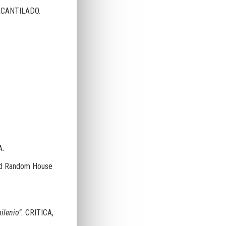
ACANTILADO.
A.
d Random House
milenio”.
CRITICA,