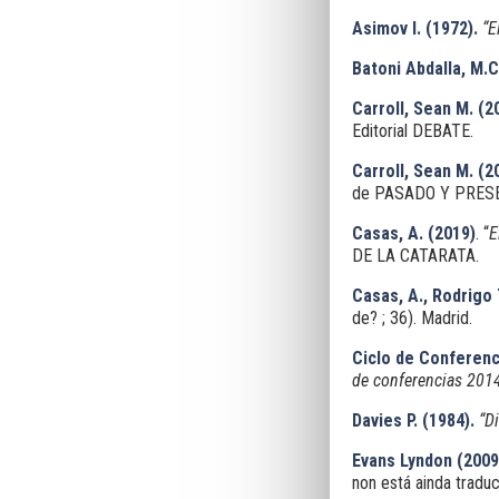
Asimov I. (1972).
“E
Batoni Abdalla, M.C
Carroll, Sean M. (2
Editorial DEBATE.
Carroll, Sean M. (2
de PASADO Y PRES
Casas, A. (2019)
. “
E
DE LA CATARATA.
Casas, A., Rodrigo 
de? ; 36). Madrid.
Ciclo de Conferenc
de conferencias 201
Davies P. (1984).
“Di
Evans Lyndon
(2009
non está ainda traduc