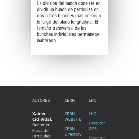
La división del bunch consiste en
dividir un bunch de partículas en
dos o tres bunches más cortos a
lo largo del plano longitudinal. El
tamaño transversal de los
bunches individuales permanece
inalterado.
AUTORES
CERN
LHC
Xabier
CERN
LHC
Cid
Vidal,
WEBSITE
Detector
Doctor en
CERN
CMS
Física de
Directory
Partículas
Detector