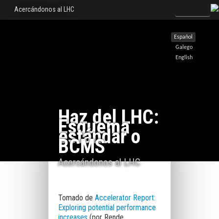
Acercándonos al LHC
Español
Galego
English
Haz del LHC:
Esquema
estándar o
BCMS
Acercándonos al LHC
Tomado de
Accelerator Report:
Exploring potential performance
increases
(por Rende