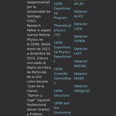
(experimental)
CERN
ATLAS
por la
Experimen
Universidad de
Detector
tal
Santiago
ALICE
Program
(USC).
Detector
Research
Theoretical
LHCb
Fellow in
experi
physics
mental Particle
(TH)
Detector
Physics en
TOTEM
CERN
el
CERN, desde
Experimen
enero de 2013
Detector
tal Physics
a diciembre de
LHCf
Departmen
2015. Estuvo
t
Detector
vinculado al
MoEDAL
Depto de Física
CERN
de Partículas
Scientific
Detector
de la USC
Committee
FASER
como becario
s
"Juan de la
Detector
Cierva",
CERN
SND@LHC
"Ramon y
Structure
Cajal" (Spanish
CERN and
Postdoctoral
the
Senior Grants),
Environme
y Profesor